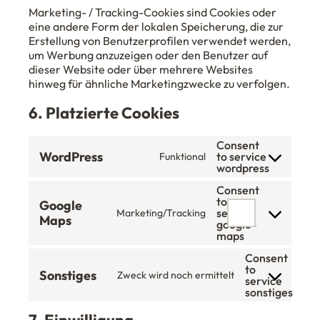
Marketing- / Tracking-Cookies sind Cookies oder
eine andere Form der lokalen Speicherung, die zur
Erstellung von Benutzerprofilen verwendet werden,
um Werbung anzuzeigen oder den Benutzer auf
dieser Website oder über mehrere Websites
hinweg für ähnliche Marketingzwecke zu verfolgen.
6. Platzierte Cookies
Consent
WordPress
to service
Funktional
wordpress
Consent
to
Google
service
Marketing/Tracking
Maps
google-
maps
Consent
to
Sonstiges
Zweck wird noch ermittelt
service
sonstiges