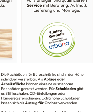
 Design
vollständigen und qualifizierten
cks
Service
mit Beratung, Aufmaß,
Lieferung und Montage.
Die Fachböden für Büroschränke sind in der Höhe
individuell verstellbar. Als
Ablage oder
Arbeitsfläche
können einzelne ausziehbare
Fachböden
genutzt werden. Für
Schubladen
gibt
es Stifteschalen, CD-Einteilungen oder
Hängeregisterschienen. Extra hohe Schubladen
lassen sich als
Auszug für Ordner
verwenden.