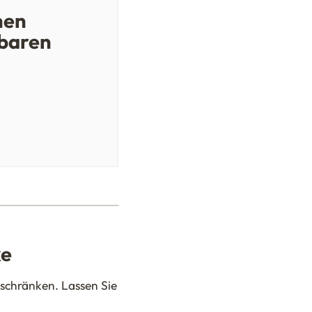
hen
baren
ke
oschränken. Lassen Sie