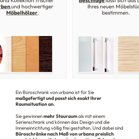
ana Kollektion frischer
Beschläge
lässt sich das
rben
und hochwertiger
Ihres neuen Möbelstü
Möbelhölzer
.
bestimmen.
Ein Büroschrank von urbana ist für Sie
maßgefertigt und passt sich exakt Ihrer
Raumsituation an
.
Sie gewinnen
mehr Stauraum
als mit einem
Serienschrank und können das Design und die
Inneneinrichtung völlig frei gestalten. Und dabei sind
Büroschränke nach Maß von urbana preislich