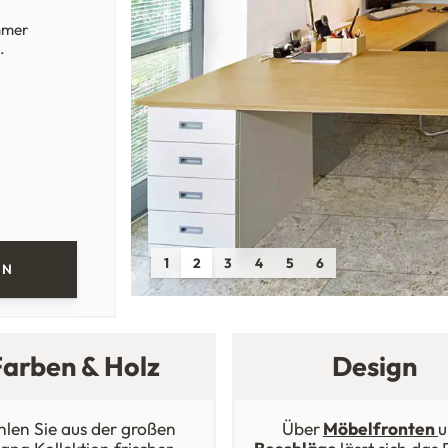
immer
.
1
2
3
4
5
6
EN
Farben & Holz
Design
len Sie aus der großen
Über
Möbelfronten
u