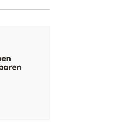
hen
baren