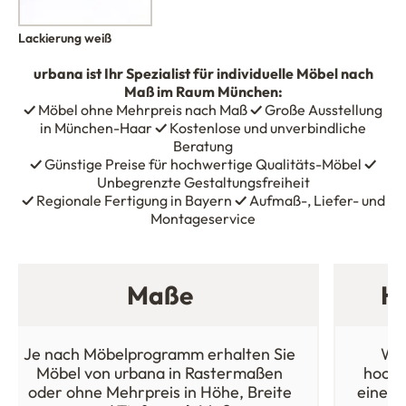
Lackierung weiß
urbana
ist Ihr Spezialist für individuelle Möbel nach
Maß im Raum München:
✓
Möbel ohne Mehrpreis nach Maß
✓
Große Ausstellung
in München-Haar
✓
Kostenlose und unverbindliche
Beratung
✓
Günstige Preise für hochwertige Qualitäts-Möbel
✓
Unbegrenzte Gestaltungsfreiheit
✓
Regionale Fertigung in Bayern
✓
Aufmaß-, Liefer- und
Montageservice
Maße
Ho
Je nach Möbelprogramm erhalten Sie
Wäh
Möbel von urbana in Rastermaßen
hochw
oder ohne Mehrpreis in Höhe, Breite
einer 