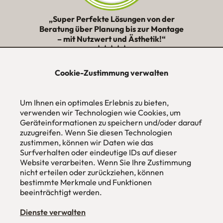
„Super Perfekte Lösungen von der
Beratung über Planung bis zur Montage
– mit Nutzwert und Ästhetik!“
★★★★★
Cookie-Zustimmung verwalten
urbana möbel
Individuelles Wohndesign
Um Ihnen ein optimales Erlebnis zu bieten,
ohne Mehrpreis nach Maß
verwenden wir Technologien wie Cookies, um
Hans Pinsel-Str. 1
Geräteinformationen zu speichern und/oder darauf
im DreierHaus
zuzugreifen. Wenn Sie diesen Technologien
85540
Haar / München
zustimmen, können wir Daten wie das
Surfverhalten oder eindeutige IDs auf dieser
Tel
089 / 420 44 535
Website verarbeiten. Wenn Sie Ihre Zustimmung
Fax
089 / 456 00 646
nicht erteilen oder zurückziehen, können
E-Mail
mail@urbana-moebel.de
bestimmte Merkmale und Funktionen
beeinträchtigt werden.
Öffnungszeiten des
Möbelgeschäfts
:
Montag bis Freitag 09:30 — 18:30 Uhr
Samstag 09:30 -16:00 Uhr
Dienste verwalten
und nach Vereinbarung.