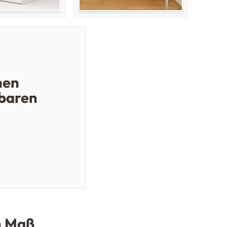
hen
baren
h Maß