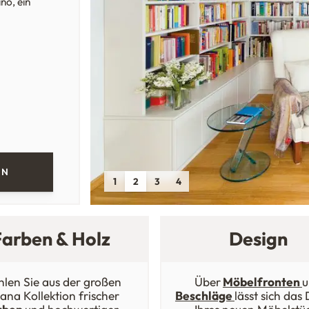
no, ein
EN
1
2
3
4
Farben & Holz
Design
len Sie aus der großen
Über
Möbelfronten
u
ana Kollektion frischer
Beschläge
lässt sich das