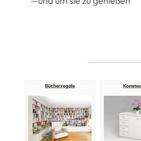
—und um sie zu genießen
Bücherregale
Kommo