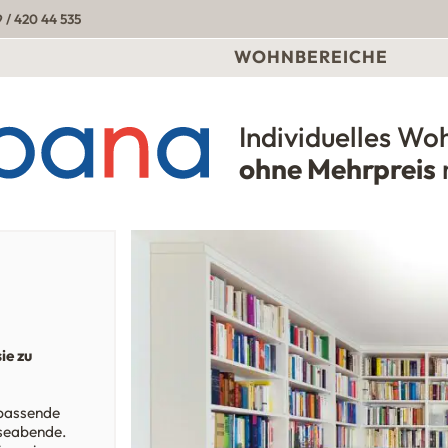
 / 420 44 535
WOHNBEREICHE
Individuelles Wo
Urbana Möbel
ohne Mehrpreis
ie zu
 passende
eseabende.