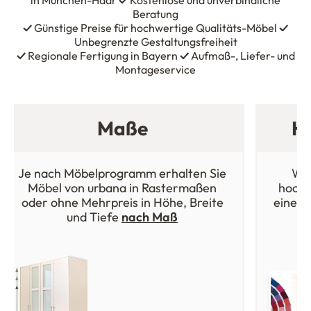
in München-Haar
✓
Kostenlose und unverbindliche
Beratung
✓
Günstige Preise für hochwertige Qualitäts-Möbel
✓
Unbegrenzte Gestaltungsfreiheit
✓
Regionale Fertigung in Bayern
✓
Aufmaß-, Liefer- und
Montageservice
Maße
Ho
Je nach Möbelprogramm erhalten Sie
Wäh
Möbel von urbana in Rastermaßen
hochw
oder ohne Mehrpreis in Höhe, Breite
einer 
und Tiefe
nach Maß