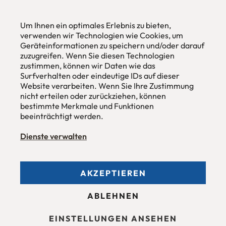
urbana möbel
Individuelles Wohndesign
Um Ihnen ein optimales Erlebnis zu bieten,
ohne Mehrpreis nach Maß
verwenden wir Technologien wie Cookies, um
Geräteinformationen zu speichern und/oder darauf
Hans Pinsel-Str. 1
zuzugreifen. Wenn Sie diesen Technologien
im DreierHaus
zustimmen, können wir Daten wie das
85540
Haar / München
Surfverhalten oder eindeutige IDs auf dieser
Website verarbeiten. Wenn Sie Ihre Zustimmung
Tel
089 / 420 44 535
nicht erteilen oder zurückziehen, können
Fax
089 / 456 00 646
E-Mail
mail@urbana-moebel.de
bestimmte Merkmale und Funktionen
beeinträchtigt werden.
Öffnungszeiten des
Möbelgeschäfts
:
Montag bis Freitag 09:30 — 18:30 Uhr
Dienste verwalten
Samstag 09:30 -16:00 Uhr
und nach Vereinbarung.
AKZEPTIEREN
Allgemeine Geschäftsbedingungen (AGB)
ABLEHNEN
Datenschutzerklärung
Stellenangebote
Impressum
EINSTELLUNGEN ANSEHEN
Barrierefreiheit