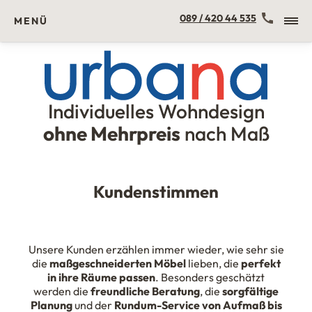
Kontakt
089 / 420 44 535
MENÜ
Individuelles Wohndesign
Urbana Möbel
ohne Mehrpreis
nach Maß
Kundenstimmen
Unsere Kunden erzählen immer wieder, wie sehr sie
die
maßgeschneiderten Möbel
lieben, die
perfekt
in ihre Räume passen
. Besonders geschätzt
werden die
freundliche Beratung
, die
sorgfältige
Planung
und der
Rundum-Service von Aufmaß bis