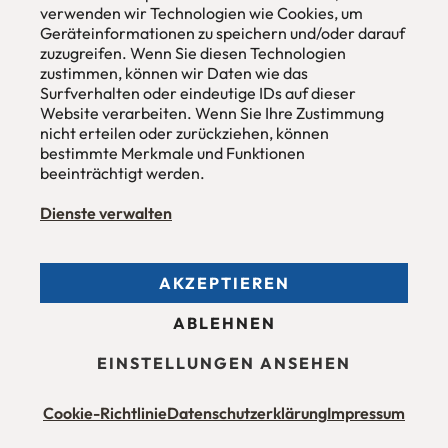
verwenden wir Technologien wie Cookies, um
Hans Pinsel-Str. 1
Geräteinformationen zu speichern und/oder darauf
im DreierHaus
zuzugreifen. Wenn Sie diesen Technologien
85540
Haar / München
zustimmen, können wir Daten wie das
Surfverhalten oder eindeutige IDs auf dieser
Tel
089 / 420 44 535
Website verarbeiten. Wenn Sie Ihre Zustimmung
Fax
089 / 456 00 646
nicht erteilen oder zurückziehen, können
E-Mail
mail@urbana-moebel.de
bestimmte Merkmale und Funktionen
beeinträchtigt werden.
Öffnungszeiten des
Möbelgeschäfts
:
Montag bis Freitag 09:30 — 18:30 Uhr
Samstag 09:30 -16:00 Uhr
Dienste verwalten
und nach Vereinbarung.
AKZEPTIEREN
Allgemeine Geschäftsbedingungen (AGB)
ABLEHNEN
Datenschutzerklärung
Stellenangebote
Impressum
EINSTELLUNGEN ANSEHEN
Barrierefreiheit
Cookie-Richtlinie
Datenschutzerklärung
Impressum
Maßmöbel München