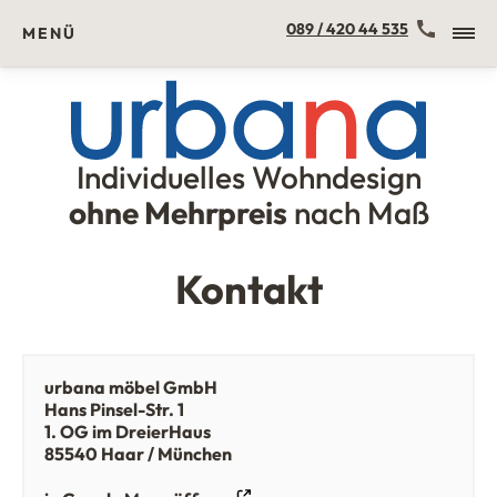
Kontakt
089 / 420 44 535
MENÜ
Individuelles Wohndesign
Urbana Möbel
ohne Mehrpreis
nach Maß
Kontakt
urbana möbel GmbH
Hans Pinsel-Str. 1
1. OG im DreierHaus
85540 Haar / München