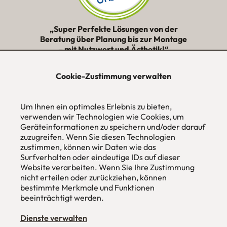
„Super Perfekte Lösungen von der
Beratung über Planung bis zur Montage
– mit Nutzwert und Ästhetik!“
★★★★★
Cookie-Zustimmung verwalten
urbana möbel
Um Ihnen ein optimales Erlebnis zu bieten,
Individuelles Wohndesign
ohne Mehrpreis nach Maß
verwenden wir Technologien wie Cookies, um
Geräteinformationen zu speichern und/oder darauf
Hans Pinsel-Str. 1
zuzugreifen. Wenn Sie diesen Technologien
im DreierHaus
zustimmen, können wir Daten wie das
85540
Haar / München
Surfverhalten oder eindeutige IDs auf dieser
Website verarbeiten. Wenn Sie Ihre Zustimmung
Tel
089 / 420 44 535
nicht erteilen oder zurückziehen, können
Fax
089 / 456 00 646
E-Mail
mail@urbana-moebel.de
bestimmte Merkmale und Funktionen
beeinträchtigt werden.
Öffnungszeiten des
Möbelgeschäfts
:
Montag bis Freitag 09:30 — 18:30 Uhr
Dienste verwalten
Samstag 09:30 -16:00 Uhr