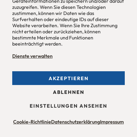
Geräteinformationen zu speichern und/oder darauf
zuzugreifen. Wenn Sie diesen Technologien
zustimmen, können wir Daten wie das
Surfverhalten oder eindeutige IDs auf dieser
urbana möbel
Website verarbeiten. Wenn Sie Ihre Zustimmung
Individuelles Wohndesign
nicht erteilen oder zurückziehen, können
ohne Mehrpreis nach Maß
bestimmte Merkmale und Funktionen
Hans Pinsel-Str. 1
beeinträchtigt werden.
im DreierHaus
85540
Haar / München
Dienste verwalten
Tel
089 / 420 44 535
Fax
089 / 456 00 646
E-Mail
mail@urbana-moebel.de
AKZEPTIEREN
Öffnungszeiten des
Möbelgeschäfts
:
Montag bis Freitag 09:30 — 18:30 Uhr
ABLEHNEN
Samstag 09:30 -16:00 Uhr
und nach Vereinbarung.
EINSTELLUNGEN ANSEHEN
Cookie-Richtlinie
Datenschutzerklärung
Impressum
Allgemeine Geschäftsbedingungen (AGB)
Datenschutzerklärung
Stellenangebote
Impressum