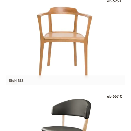
ab 695 €
Stuhl 158
ab 667 €