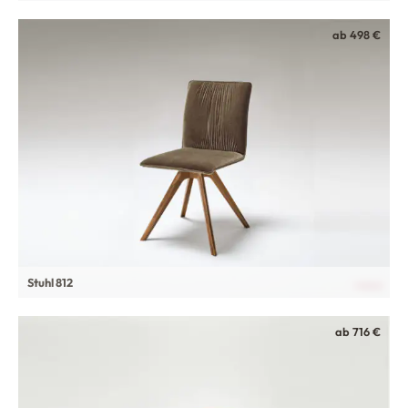
ab 498 €
Stuhl 812
ab 716 €