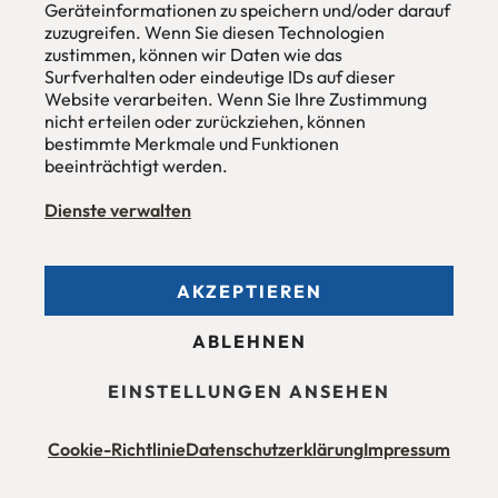
Geräteinformationen zu speichern und/oder darauf
Hans Pinsel-Str. 1
zuzugreifen. Wenn Sie diesen Technologien
im DreierHaus
zustimmen, können wir Daten wie das
85540
Haar / München
Surfverhalten oder eindeutige IDs auf dieser
Website verarbeiten. Wenn Sie Ihre Zustimmung
Tel
089 / 420 44 535
nicht erteilen oder zurückziehen, können
Fax
089 / 456 00 646
E-Mail
mail@urbana-moebel.de
bestimmte Merkmale und Funktionen
beeinträchtigt werden.
Öffnungszeiten des
Möbelgeschäfts
:
Montag bis Freitag 09:30 — 18:30 Uhr
Dienste verwalten
Samstag 09:30 -16:00 Uhr
und nach Vereinbarung.
AKZEPTIEREN
Allgemeine Geschäftsbedingungen (AGB)
ABLEHNEN
Datenschutzerklärung
Stellenangebote
Impressum
EINSTELLUNGEN ANSEHEN
Barrierefreiheit
Cookie-Richtlinie
Datenschutzerklärung
Impressum
Maßmöbel München