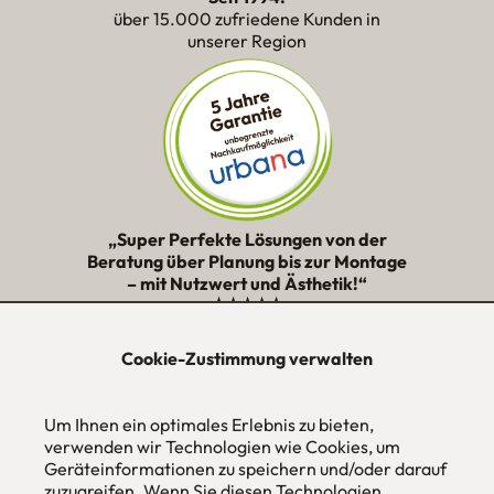
über 15.000 zufriedene Kunden in
unserer Region
„Super Perfekte Lösungen von der
Beratung über Planung bis zur Montage
– mit Nutzwert und Ästhetik!“
★★★★★
Cookie-Zustimmung verwalten
urbana möbel
Individuelles Wohndesign
Um Ihnen ein optimales Erlebnis zu bieten,
ohne Mehrpreis nach Maß
verwenden wir Technologien wie Cookies, um
Hans Pinsel-Str. 1
Geräteinformationen zu speichern und/oder darauf
im DreierHaus
zuzugreifen. Wenn Sie diesen Technologien