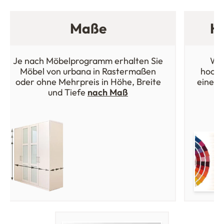
Maße
Ho
Je nach Möbelprogramm erhalten Sie
Wäh
Möbel von urbana in Rastermaßen
hochw
oder ohne Mehrpreis in Höhe, Breite
einer 
und Tiefe
nach Maß