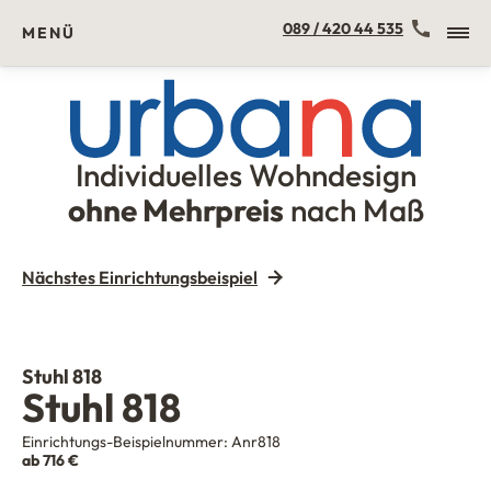
Kontakt
089 / 420 44 535
MENÜ
Individuelles Wohndesign
Urbana Möbel
ohne Mehrpreis
nach Maß
Nächstes Einrichtungsbeispiel
Stuhl 818
Stuhl 818
Einrichtungs-Beispielnummer:
Anr818
ab 716 €