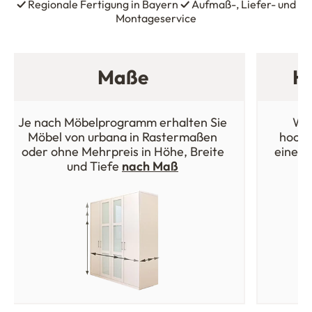
✓
Regionale Fertigung in Bayern
✓
Aufmaß-, Liefer- und
Montageservice
Maße
Ho
Je nach Möbelprogramm erhalten Sie
Wäh
Möbel von urbana in Rastermaßen
hochw
oder ohne Mehrpreis in Höhe, Breite
einer 
und Tiefe
nach Maß