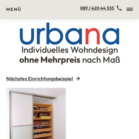
Kontakt
089 / 420 44 535
MENÜ
Individuelles Wohndesign
Urbana Möbel
ohne Mehrpreis
nach Maß
Nächstes Einrichtungsbeispiel
Einbauschrank mit Schiebetüren