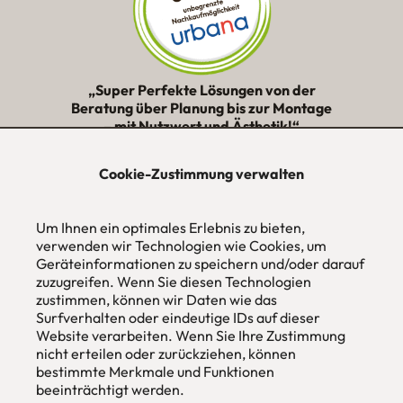
„Super Perfekte Lösungen von der
Beratung über Planung bis zur Montage
– mit Nutzwert und Ästhetik!“
★★★★★
Cookie-Zustimmung verwalten
urbana möbel
Individuelles Wohndesign
Um Ihnen ein optimales Erlebnis zu bieten,
ohne Mehrpreis nach Maß
verwenden wir Technologien wie Cookies, um
Geräteinformationen zu speichern und/oder darauf
Hans Pinsel-Str. 1
zuzugreifen. Wenn Sie diesen Technologien
im DreierHaus
zustimmen, können wir Daten wie das
85540
Haar / München
Surfverhalten oder eindeutige IDs auf dieser
Website verarbeiten. Wenn Sie Ihre Zustimmung
Tel
089 / 420 44 535
nicht erteilen oder zurückziehen, können
Fax
089 / 456 00 646
E-Mail
mail@urbana-moebel.de
bestimmte Merkmale und Funktionen
beeinträchtigt werden.