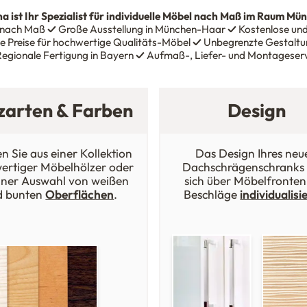
na
ist Ihr Spezialist für individuelle Möbel nach Maß im Raum Mü
 nach Maß
✓
Große Ausstellung in München-Haar
✓
Kostenlose und
e Preise für hochwertige Qualitäts-Möbel
✓
Unbegrenzte Gestaltun
egionale Fertigung in Bayern
✓
Aufmaß-, Liefer- und Montageser
zarten & Farben
Design
n Sie aus einer Kollektion
Das Design Ihres neu
ertiger Möbelhölzer oder
Dachschrägenschranks 
iner Auswahl von weißen
sich über Möbelfronten
d bunten
Oberflächen
.
Beschläge
individualisi