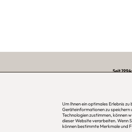
Seit 1994
über 15.000 zufriede
unserer Reg
Um Ihnen ein optimales Erlebnis zu
Geräteinformationen zu speichern 
urbana möbel
Hans Pinsel
Technologien zustimmen, können wi
Individuelles Wohndesign
im DreierH
dieser Website verarbeiten. Wenn Si
ohne Mehrpreis nach Maß
85540
Haar
können bestimmte Merkmale und Fu