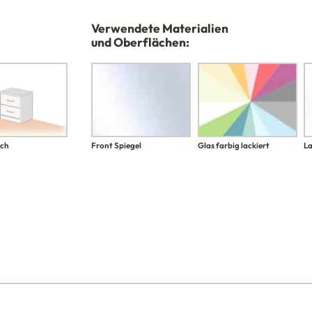
Verwendete Materialien
und Oberflächen:
Front Spiegel
Glas farbig lackiert
La
sch