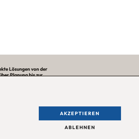
ekte Lösungen von der
über Planung bis zur
– mit Nutzwert und
Ästhetik!“
★★★★★
AKZEPTIEREN
fnungszeiten des
Möbelgeschäfts
:
ntag bis Freitag 09:30 — 18:30 Uhr
ABLEHNEN
mstag 09:30 -16:00 Uhr
d nach Vereinbarung.