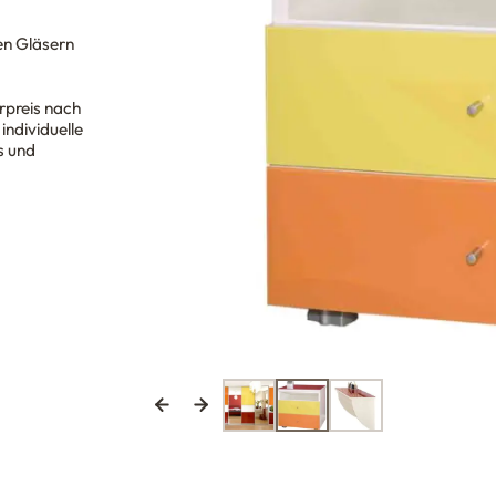
en Gläsern
rpreis nach
ndividuelle
s und