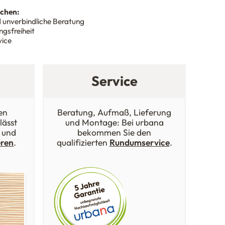
nchen:
 unverbindliche Beratung
gsfreiheit
vice
Service
en
Beratung, Aufmaß, Lieferung
lässt
und Montage: Bei urbana
 und
bekommen Sie den
eren
.
qualifizierten
Rundumservice
.