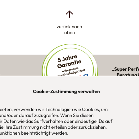
zurück nach
oben
„Super Perf
:
Beratung 
ne Kunden in
Montage 
ion
Cookie-Zustimmung verwalten
 bieten, verwenden wir Technologien wie Cookies, um
und/oder darauf zuzugreifen. Wenn Sie diesen
-Str. 1
Tel
089 / 420 44 535
Öf
r Daten wie das Surfverhalten oder eindeutige IDs auf
aus
Fax
089 / 456 00 646
Mo
e Ihre Zustimmung nicht erteilen oder zurückziehen,
 / München
E-Mail
mail@urbana-moebel.de
Sa
nktionen beeinträchtigt werden.
un