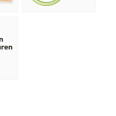
n
aren