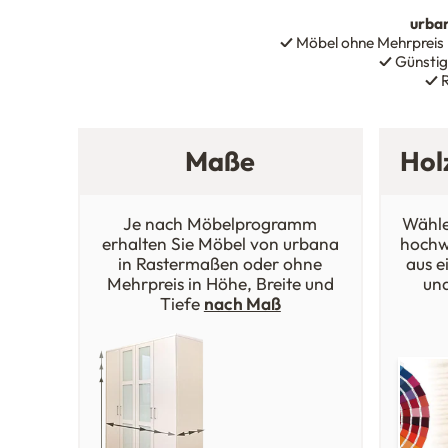
urba
✓
Möbel ohne Mehrpreis
✓
Günstig
✓
R
Maße
Hol
Je nach Möbelprogramm
Wähle
erhalten Sie Möbel von urbana
hochw
in Rastermaßen oder ohne
aus e
Mehrpreis in Höhe, Breite und
un
Tiefe
nach Maß