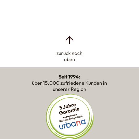
zurück nach
oben
Seit 1994:
über 15.000 zufriedene Kunden in
unserer Region