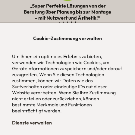
„Super Perfekte Lösungen von der
Beratung über Planung bis zur Montage
– mit Nutzwert und Ästhetik!“
★★★★★
Cookie-Zustimmung verwalten
urbana möbel
Individuelles Wohndesign
Um Ihnen ein optimales Erlebnis zu bieten,
ohne Mehrpreis nach Maß
verwenden wir Technologien wie Cookies, um
Hans Pinsel-Str. 1
Geräteinformationen zu speichern und/oder darauf
im DreierHaus
zuzugreifen. Wenn Sie diesen Technologien
85540
Haar / München
zustimmen, können wir Daten wie das
Surfverhalten oder eindeutige IDs auf dieser
Tel
089 / 420 44 535
Website verarbeiten. Wenn Sie Ihre Zustimmung
Fax
089 / 456 00 646
nicht erteilen oder zurückziehen, können
E-Mail
mail@urbana-moebel.de
bestimmte Merkmale und Funktionen
beeinträchtigt werden.
Öffnungszeiten des
Möbelgeschäfts
:
Montag bis Freitag 09:30 — 18:30 Uhr
Samstag 09:30 -16:00 Uhr
Dienste verwalten
und nach Vereinbarung.