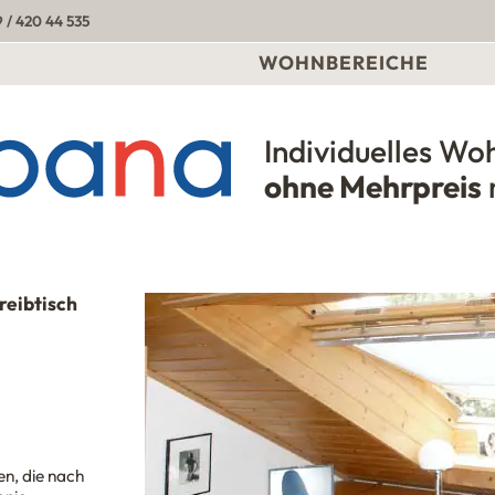
 / 420 44 535
WOHNBEREICHE
Individuelles Wo
Urbana Möbel
ohne Mehrpreis
reibtisch
n, die nach