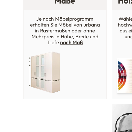
Maße
Hol
Je nach Möbelprogramm
Wähle
erhalten Sie Möbel von urbana
hochw
in Rastermaßen oder ohne
aus e
Mehrpreis in Höhe, Breite und
un
Tiefe
nach Maß