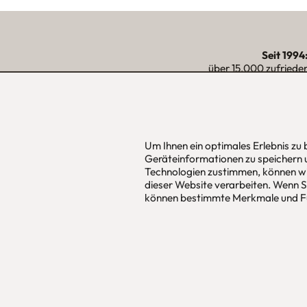
Seit 1994
über 15.000 zufriede
unserer Reg
Um Ihnen ein optimales Erlebnis zu
urbana möbel
Hans Pinsel
Geräteinformationen zu speichern 
Individuelles Wohndesign
im DreierH
Technologien zustimmen, können wi
ohne Mehrpreis nach Maß
85540
Haar
dieser Website verarbeiten. Wenn Si
können bestimmte Merkmale und Fu
Allgemeine Geschäfts