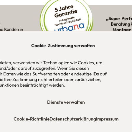
„Super Perf
:
Beratung 
ne Kunden in
Montage 
ion
Cookie-Zustimmung verwalten
 bieten, verwenden wir Technologien wie Cookies, um
-Str. 1
Tel
089 / 420 44 535
Öf
und/oder darauf zuzugreifen. Wenn Sie diesen
aus
Fax
089 / 456 00 646
Mo
r Daten wie das Surfverhalten oder eindeutige IDs auf
 / München
E-Mail
mail@urbana-moebel.de
Sa
e Ihre Zustimmung nicht erteilen oder zurückziehen,
un
nktionen beeinträchtigt werden.
bedingungen (AGB)
Datenschutzerklärung
Stellenangebote
Impres
Dienste verwalten
Cookie-Richtlinie
Datenschutzerklärung
Impressum
Maßmöbel München