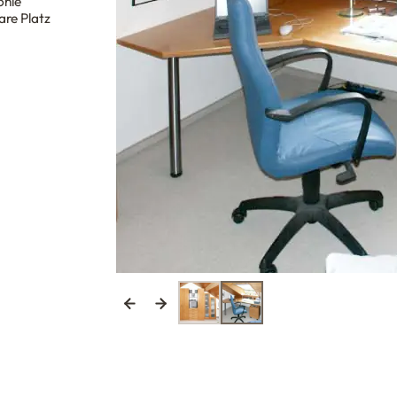
onie
re Platz