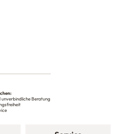
nchen:
 unverbindliche Beratung
gsfreiheit
vice