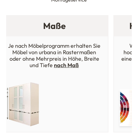
Maße
Ho
Je nach Möbelprogramm erhalten Sie
Wäh
Möbel von urbana in Rastermaßen
hochw
oder ohne Mehrpreis in Höhe, Breite
einer 
und Tiefe
nach Maß