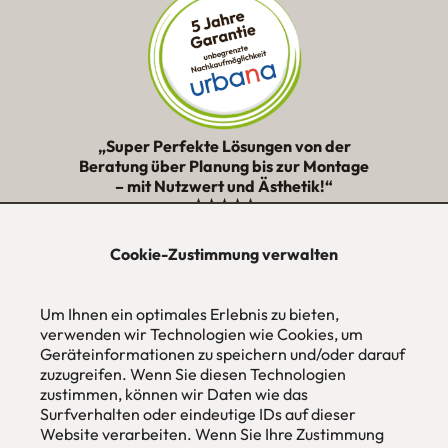
„Super Perfekte Lösungen von der
Beratung über Planung bis zur Montage
– mit Nutzwert und Ästhetik!“
★★★★★
Cookie-Zustimmung verwalten
urbana möbel
Individuelles Wohndesign
Um Ihnen ein optimales Erlebnis zu bieten,
ohne Mehrpreis nach Maß
verwenden wir Technologien wie Cookies, um
Hans Pinsel-Str. 1
Geräteinformationen zu speichern und/oder darauf
im DreierHaus
zuzugreifen. Wenn Sie diesen Technologien
85540
Haar / München
zustimmen, können wir Daten wie das
Surfverhalten oder eindeutige IDs auf dieser
Tel
089 / 420 44 535
Website verarbeiten. Wenn Sie Ihre Zustimmung
Fax
089 / 456 00 646