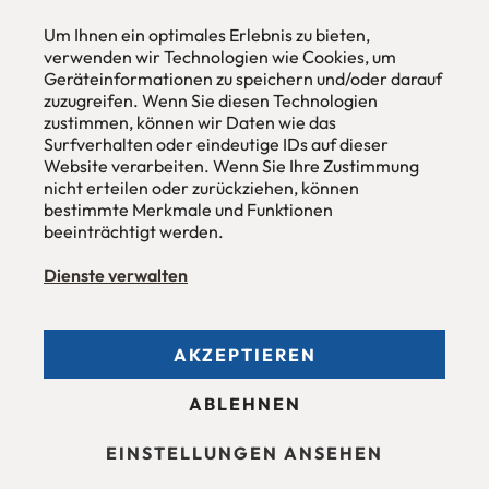
urbana möbel
Um Ihnen ein optimales Erlebnis zu bieten,
Individuelles Wohndesign
ohne Mehrpreis nach Maß
verwenden wir Technologien wie Cookies, um
Geräteinformationen zu speichern und/oder darauf
Hans Pinsel-Str. 1
zuzugreifen. Wenn Sie diesen Technologien
im DreierHaus
zustimmen, können wir Daten wie das
85540
Haar / München
Surfverhalten oder eindeutige IDs auf dieser
Website verarbeiten. Wenn Sie Ihre Zustimmung
Tel
089 / 420 44 535
nicht erteilen oder zurückziehen, können
Fax
089 / 456 00 646
E-Mail
mail@urbana-moebel.de
bestimmte Merkmale und Funktionen
beeinträchtigt werden.
Öffnungszeiten des
Möbelgeschäfts
:
Montag bis Freitag 09:30 — 18:30 Uhr
Dienste verwalten
Samstag 09:30 -16:00 Uhr
und nach Vereinbarung.
AKZEPTIEREN
Allgemeine Geschäftsbedingungen (AGB)
ABLEHNEN
Datenschutzerklärung
Stellenangebote
Impressum
EINSTELLUNGEN ANSEHEN
Barrierefreiheit