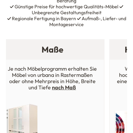
Beratung
✓
Günstige Preise für hochwertige Qualitäts-Möbel
✓
Unbegrenzte Gestaltungsfreiheit
✓
Regionale Fertigung in Bayern
✓
Aufmaß-, Liefer- und
Montageservice
Maße
Ho
Je nach Möbelprogramm erhalten Sie
Wäh
Möbel von urbana in Rastermaßen
hochw
oder ohne Mehrpreis in Höhe, Breite
einer 
und Tiefe
nach Maß