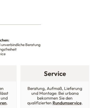
nchen:
 unverbindliche Beratung
gsfreiheit
vice
Service
en
Beratung, Aufmaß, Lieferung
lässt
und Montage: Bei urbana
 und
bekommen Sie den
eren
.
qualifizierten
Rundumservice
.