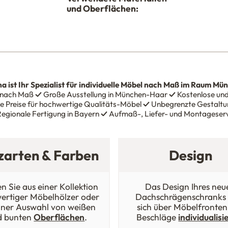
und Oberflächen:
na
ist Ihr Spezialist für individuelle Möbel nach Maß im Raum Mü
 nach Maß
✓
Große Ausstellung in München-Haar
✓
Kostenlose und
e Preise für hochwertige Qualitäts-Möbel
✓
Unbegrenzte Gestaltun
egionale Fertigung in Bayern
✓
Aufmaß-, Liefer- und Montageser
zarten & Farben
Design
n Sie aus einer Kollektion
Das Design Ihres neu
ertiger Möbelhölzer oder
Dachschrägenschranks 
iner Auswahl von weißen
sich über Möbelfronten
d bunten
Oberflächen
.
Beschläge
individualisi