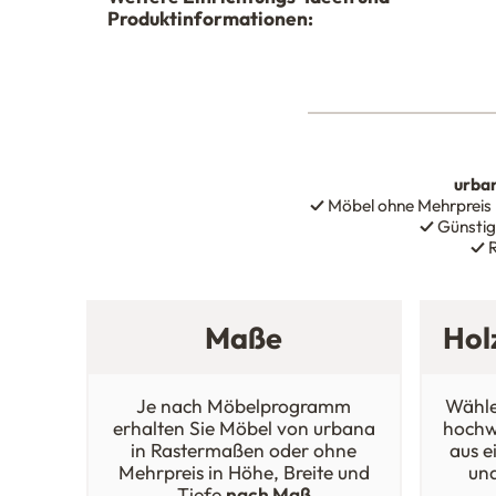
Produktinformationen:
urba
✓
Möbel ohne Mehrpreis
✓
Günstig
✓
R
Maße
Hol
Je nach Möbelprogramm
Wähle
erhalten Sie Möbel von urbana
hochw
in Rastermaßen oder ohne
aus e
Mehrpreis in Höhe, Breite und
un
Tiefe
nach Maß