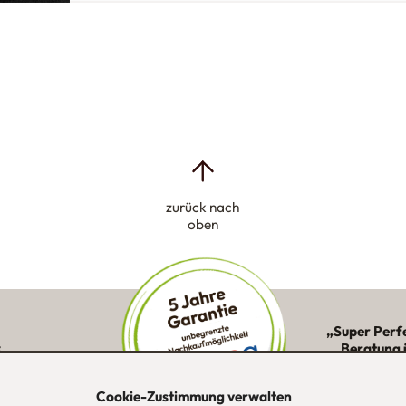
zurück nach
oben
„Super Perf
:
Beratung 
ne Kunden in
Montage 
ion
Cookie-Zustimmung verwalten