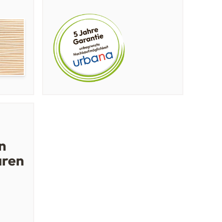
n
aren