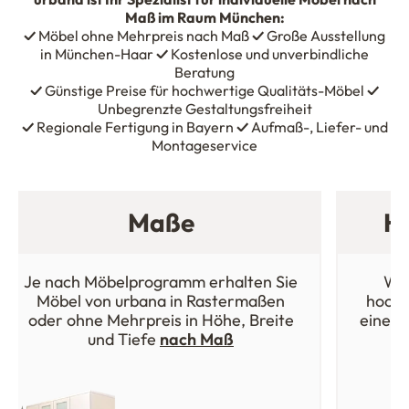
Maß im Raum München:
✓
Möbel ohne Mehrpreis nach Maß
✓
Große Ausstellung
in München-Haar
✓
Kostenlose und unverbindliche
Beratung
✓
Günstige Preise für hochwertige Qualitäts-Möbel
✓
Unbegrenzte Gestaltungsfreiheit
✓
Regionale Fertigung in Bayern
✓
Aufmaß-, Liefer- und
Montageservice
Maße
Ho
Je nach Möbelprogramm erhalten Sie
Wäh
Möbel von urbana in Rastermaßen
hochw
oder ohne Mehrpreis in Höhe, Breite
einer 
und Tiefe
nach Maß