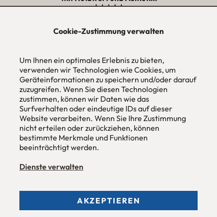
★★★★★
Cookie-Zustimmung verwalten
urbana möbel
Individuelles Wohndesign
Um Ihnen ein optimales Erlebnis zu bieten,
ohne Mehrpreis nach Maß
verwenden wir Technologien wie Cookies, um
Hans Pinsel-Str. 1
Geräteinformationen zu speichern und/oder darauf
im DreierHaus
zuzugreifen. Wenn Sie diesen Technologien
85540
Haar / München
zustimmen, können wir Daten wie das
Surfverhalten oder eindeutige IDs auf dieser
Tel
089 / 420 44 535
Website verarbeiten. Wenn Sie Ihre Zustimmung
Fax
089 / 456 00 646
nicht erteilen oder zurückziehen, können
E-Mail
mail@urbana-moebel.de
bestimmte Merkmale und Funktionen
beeinträchtigt werden.
Öffnungszeiten des
Möbelgeschäfts
:
Montag bis Freitag 09:30 — 18:30 Uhr
Samstag 09:30 -16:00 Uhr
Dienste verwalten
und nach Vereinbarung.
AKZEPTIEREN
Allgemeine Geschäftsbedingungen (AGB)