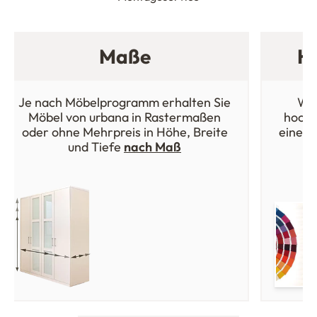
Maße
Ho
Je nach Möbelprogramm erhalten Sie
Wäh
Möbel von urbana in Rastermaßen
hochw
oder ohne Mehrpreis in Höhe, Breite
einer 
und Tiefe
nach Maß