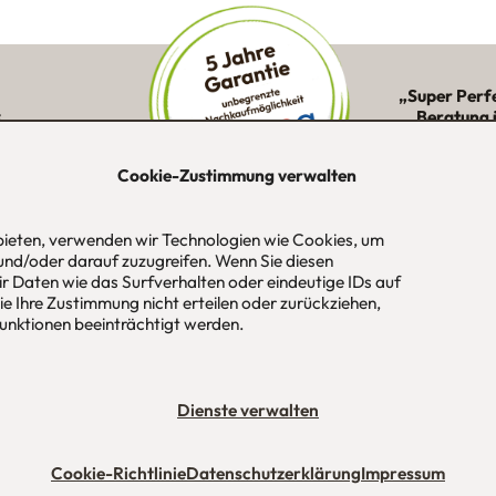
„Super Perf
:
Beratung 
ne Kunden in
Montage 
ion
Cookie-Zustimmung verwalten
 bieten, verwenden wir Technologien wie Cookies, um
und/oder darauf zuzugreifen. Wenn Sie diesen
-Str. 1
Tel
089 / 420 44 535
Öf
r Daten wie das Surfverhalten oder eindeutige IDs auf
aus
Fax
089 / 456 00 646
Mo
e Ihre Zustimmung nicht erteilen oder zurückziehen,
 / München
E-Mail
mail@urbana-moebel.de
Sa
nktionen beeinträchtigt werden.
un
bedingungen (AGB)
Datenschutzerklärung
Stellenangebote
Impres
Dienste verwalten
Cookie-Richtlinie
Datenschutzerklärung
Impressum
Maßmöbel München