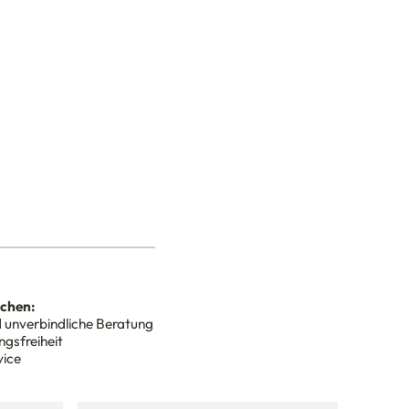
nchen:
 unverbindliche Beratung
gsfreiheit
vice