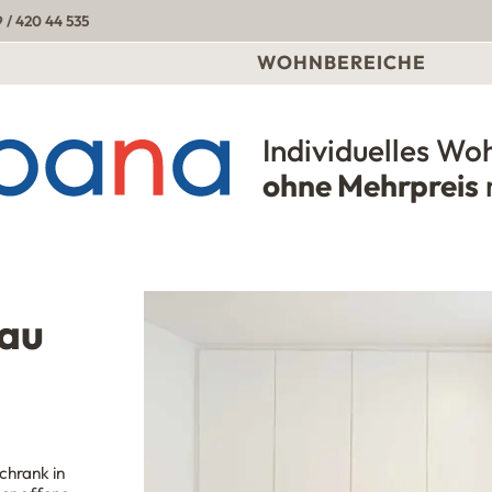
 / 420 44 535
WOHNBEREICHE
Individuelles Wo
Urbana Möbel
ohne Mehrpreis
nau
chrank in