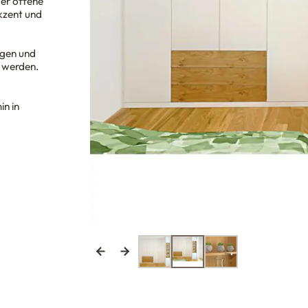
der offene
Akzent und
gen und
 werden.
in in