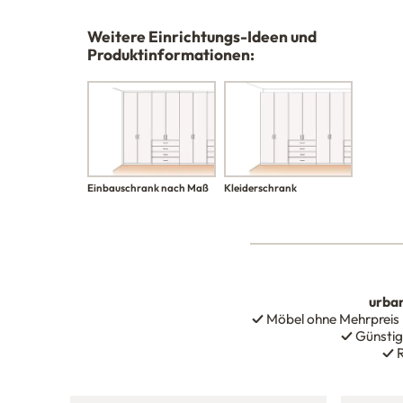
Weitere Einrichtungs-Ideen und
Produktinformationen:
Einbauschrank nach Maß
Kleiderschrank
urba
✓
Möbel ohne Mehrpreis
✓
Günstig
✓
R