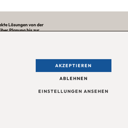
ekte Lösungen von der
über Planung bis zur
– mit Nutzwert und
Ästhetik!“
★★★★★
AKZEPTIEREN
fnungszeiten des
Möbelgeschäfts
:
ntag bis Freitag 09:30 — 18:30 Uhr
ABLEHNEN
mstag 09:30 -16:00 Uhr
d nach Vereinbarung.
EINSTELLUNGEN ANSEHEN
sum
Barrierefreiheit