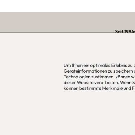
Seit 1994
über 15.000 zufriede
unserer Reg
Um Ihnen ein optimales Erlebnis zu
Geräteinformationen zu speichern 
urbana möbel
Hans Pinsel
Technologien zustimmen, können wi
Individuelles Wohndesign
im DreierH
dieser Website verarbeiten. Wenn Si
ohne Mehrpreis nach Maß
85540
Haar
können bestimmte Merkmale und Fu
Allgemeine Geschäfts