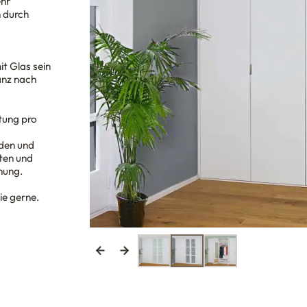
ehr
 durch
t Glas sein
anz nach
tung pro
öden und
ten und
nung.
ie gerne.