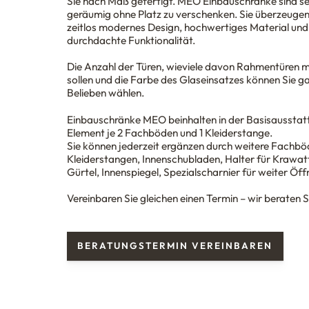
Sie nach Maß gefertigt. MEO Einbauschränke sind s
geräumig ohne Platz zu verschenken. Sie überzeugen
zeitlos modernes Design, hochwertiges Material und
durchdachte Funktionalität.
Die Anzahl der Türen, wieviele davon Rahmentüren mi
sollen und die Farbe des Glaseinsatzes können Sie g
Belieben wählen.
Einbauschränke MEO beinhalten in der Basisausstat
Element je 2 Fachböden und 1 Kleiderstange.
Sie können jederzeit ergänzen durch weitere Fachb
Kleiderstangen, Innenschubladen, Halter für Krawat
Gürtel, Innenspiegel, Spezialscharnier für weiter Öff
Vereinbaren Sie gleichen einen Termin – wir beraten S
BERATUNGSTERMIN VEREINBAREN