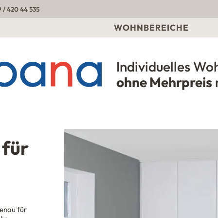
 / 420 44 535
WOHNBEREICHE
Individuelles Wo
Urbana Möbel
ohne Mehrpreis
 für
Dank der weit öffnenden Scharnier dieses 
enau für