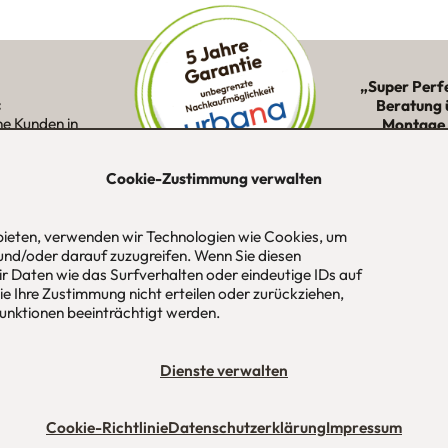
„Super Perf
:
Beratung 
ne Kunden in
Montage 
ion
Cookie-Zustimmung verwalten
 bieten, verwenden wir Technologien wie Cookies, um
-Str. 1
Tel
089 / 420 44 535
Öf
und/oder darauf zuzugreifen. Wenn Sie diesen
aus
Fax
089 / 456 00 646
Mo
r Daten wie das Surfverhalten oder eindeutige IDs auf
 / München
E-Mail
mail@urbana-moebel.de
Sa
e Ihre Zustimmung nicht erteilen oder zurückziehen,
un
nktionen beeinträchtigt werden.
bedingungen (AGB)
Datenschutzerklärung
Stellenangebote
Impres
Dienste verwalten
Cookie-Richtlinie
Datenschutzerklärung
Impressum
Maßmöbel München