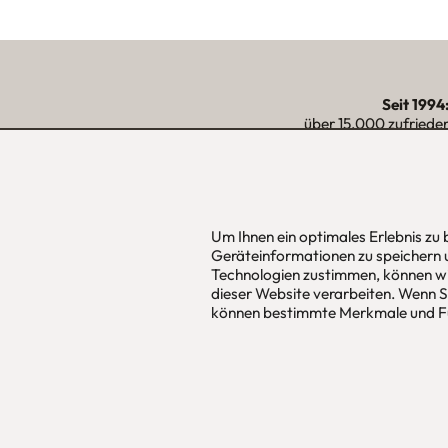
Seit 1994
über 15.000 zufriede
unserer Reg
Um Ihnen ein optimales Erlebnis zu
urbana möbel
Hans Pinsel
Geräteinformationen zu speichern 
Individuelles Wohndesign
im DreierH
Technologien zustimmen, können wi
ohne Mehrpreis nach Maß
85540
Haar
dieser Website verarbeiten. Wenn Si
können bestimmte Merkmale und Fu
Allgemeine Geschäfts