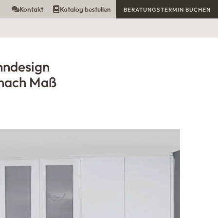
Kontakt
Katalog bestellen
BERATUNGSTERMIN BUCHEN
hndesign
nach Maß
Einbauschrankes können Sie sich in dem innen an der Türe
befestigten Spiegel gut sehen und das Outfit prüfen.