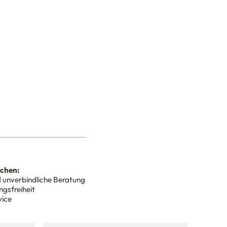
nchen:
 unverbindliche Beratung
gsfreiheit
vice