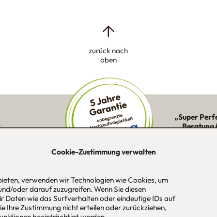
zurück nach
oben
„Super Perf
:
Beratung 
ne Kunden in
Montage 
ion
Cookie-Zustimmung verwalten
 bieten, verwenden wir Technologien wie Cookies, um
und/oder darauf zuzugreifen. Wenn Sie diesen
-Str. 1
Tel
089 / 420 44 535
Öf
r Daten wie das Surfverhalten oder eindeutige IDs auf
aus
Fax
089 / 456 00 646
Mo
e Ihre Zustimmung nicht erteilen oder zurückziehen,
 / München
E-Mail
mail@urbana-moebel.de
Sa
nktionen beeinträchtigt werden.