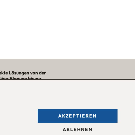
ekte Lösungen von der
über Planung bis zur
– mit Nutzwert und
Ästhetik!“
★★★★★
AKZEPTIEREN
fnungszeiten des
Möbelgeschäfts
:
ntag bis Freitag 09:30 — 18:30 Uhr
ABLEHNEN
mstag 09:30 -16:00 Uhr