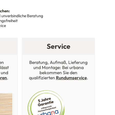
nchen:
 unverbindliche Beratung
gsfreiheit
vice
Service
en
Beratung, Aufmaß, Lieferung
lässt
und Montage: Bei urbana
 und
bekommen Sie den
eren
.
qualifizierten
Rundumservice
.