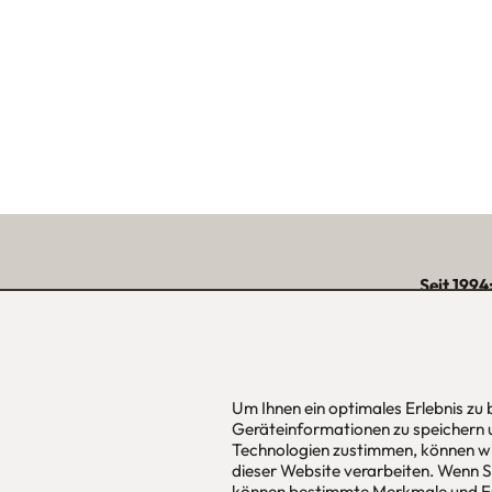
Seit 1994
über 15.000 zufriede
unserer Reg
Um Ihnen ein optimales Erlebnis zu
Geräteinformationen zu speichern 
urbana möbel
Hans Pinsel
Technologien zustimmen, können wi
Individuelles Wohndesign
im DreierH
dieser Website verarbeiten. Wenn Si
ohne Mehrpreis nach Maß
85540
Haar
können bestimmte Merkmale und Fu