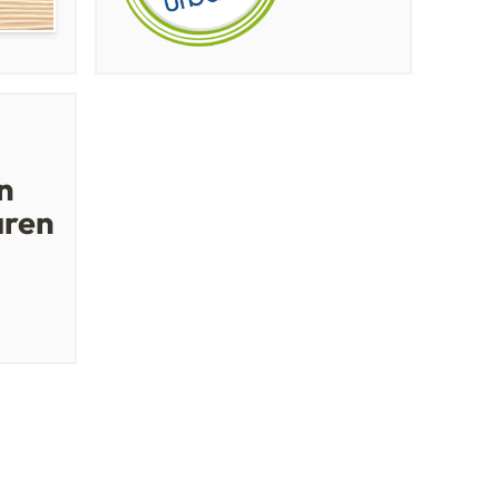
n
aren