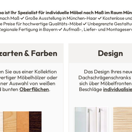
na
ist Ihr Spezialist für individuelle Möbel nach Maß im Raum Mü
 nach Maß
✓
Große Ausstellung in München-Haar
✓
Kostenlose und
e Preise für hochwertige Qualitäts-Möbel
✓
Unbegrenzte Gestaltun
egionale Fertigung in Bayern
✓
Aufmaß-, Liefer- und Montageser
zarten & Farben
Design
n Sie aus einer Kollektion
Das Design Ihres neu
ertiger Möbelhölzer oder
Dachschrägenschranks 
iner Auswahl von weißen
sich über Möbelfronten
d bunten
Oberflächen
.
Beschläge
individualisi