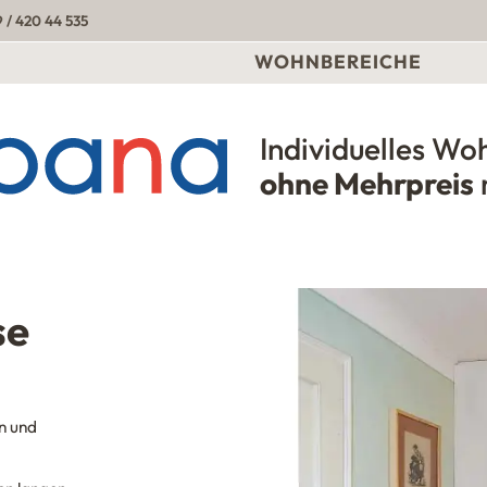
 / 420 44 535
WOHNBEREICHE
Individuelles Wo
Urbana Möbel
ohne Mehrpreis
se
n und