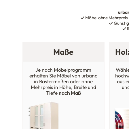
urba
✓
Möbel ohne Mehrpreis
✓
Günstig
✓
R
Maße
Hol
Je nach Möbelprogramm
Wähle
erhalten Sie Möbel von urbana
hochw
in Rastermaßen oder ohne
aus e
Mehrpreis in Höhe, Breite und
un
Tiefe
nach Maß