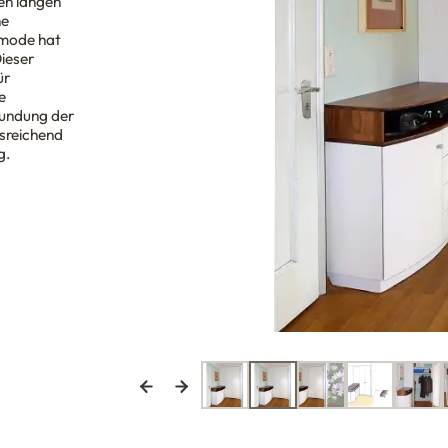
en langen
ne
mode hat
ieser
ür
e
Rundung der
sreichend
g.