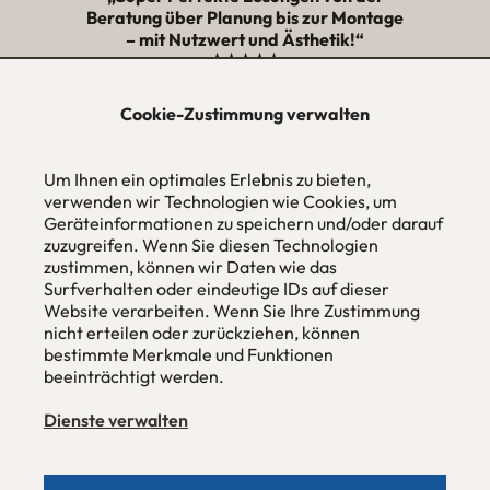
Beratung über Planung bis zur Montage
– mit Nutzwert und Ästhetik!“
★★★★★
Cookie-Zustimmung verwalten
urbana möbel
Individuelles Wohndesign
Um Ihnen ein optimales Erlebnis zu bieten,
ohne Mehrpreis nach Maß
verwenden wir Technologien wie Cookies, um
Hans Pinsel-Str. 1
Geräteinformationen zu speichern und/oder darauf
im DreierHaus
zuzugreifen. Wenn Sie diesen Technologien
85540
Haar / München
zustimmen, können wir Daten wie das
Surfverhalten oder eindeutige IDs auf dieser
Tel
089 / 420 44 535
Website verarbeiten. Wenn Sie Ihre Zustimmung
Fax
089 / 456 00 646
nicht erteilen oder zurückziehen, können
E-Mail
mail@urbana-moebel.de
bestimmte Merkmale und Funktionen
beeinträchtigt werden.
Öffnungszeiten des
Möbelgeschäfts
:
Montag bis Freitag 09:30 — 18:30 Uhr
Samstag 09:30 -16:00 Uhr
Dienste verwalten
und nach Vereinbarung.