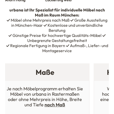
urbana
ist Ihr Spezialist für individuelle Möbel nach
Maß im Raum München:
✓
Möbel ohne Mehrpreis nach Maß
✓
Große Ausstellung
in München-Haar
✓
Kostenlose und unverbindliche
Beratung
✓
Günstige Preise für hochwertige Qualitäts-Möbel
✓
Unbegrenzte Gestaltungsfreiheit
✓
Regionale Fertigung in Bayern
✓
Aufmaß-, Liefer- und
Montageservice
Maße
Ho
Je nach Möbelprogramm erhalten Sie
Wäh
Möbel von urbana in Rastermaßen
hochw
oder ohne Mehrpreis in Höhe, Breite
einer 
und Tiefe
nach Maß