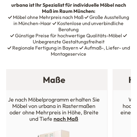
urbana
ist Ihr Spezialist für individuelle Möbel nach
Maß im Raum München:
✓
Möbel ohne Mehrpreis nach Maß
✓
Große Ausstellung
in München-Haar
✓
Kostenlose und unverbindliche
Beratung
✓
Günstige Preise für hochwertige Qualitäts-Möbel
✓
Unbegrenzte Gestaltungsfreiheit
✓
Regionale Fertigung in Bayern
✓
Aufmaß-, Liefer- und
Montageservice
Maße
Ho
Je nach Möbelprogramm erhalten Sie
Wäh
Möbel von urbana in Rastermaßen
hochw
oder ohne Mehrpreis in Höhe, Breite
einer 
und Tiefe
nach Maß