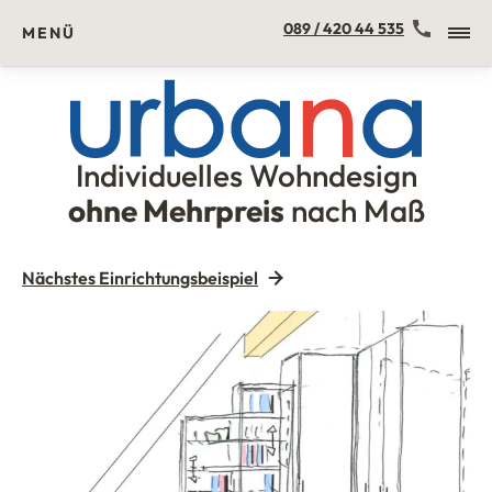
Kontakt
089 / 420 44 535
MENÜ
Individuelles Wohndesign
Urbana Möbel
ohne Mehrpreis
nach Maß
Nächstes Einrichtungsbeispiel
Weiße Einrichtung für die Dachschräge mit Kommode,
Schrank und Regal