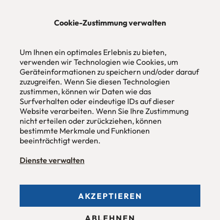
★★★★★
Cookie-Zustimmung verwalten
urbana möbel
Um Ihnen ein optimales Erlebnis zu bieten,
Individuelles Wohndesign
ohne Mehrpreis nach Maß
verwenden wir Technologien wie Cookies, um
Geräteinformationen zu speichern und/oder darauf
Hans Pinsel-Str. 1
zuzugreifen. Wenn Sie diesen Technologien
im DreierHaus
zustimmen, können wir Daten wie das
85540
Haar / München
Surfverhalten oder eindeutige IDs auf dieser
Website verarbeiten. Wenn Sie Ihre Zustimmung
Tel
089 / 420 44 535
nicht erteilen oder zurückziehen, können
Fax
089 / 456 00 646
E-Mail
mail@urbana-moebel.de
bestimmte Merkmale und Funktionen
beeinträchtigt werden.
Öffnungszeiten des
Möbelgeschäfts
:
Montag bis Freitag 09:30 — 18:30 Uhr
Dienste verwalten
Samstag 09:30 -16:00 Uhr
und nach Vereinbarung.
AKZEPTIEREN
Allgemeine Geschäftsbedingungen (AGB)
ABLEHNEN