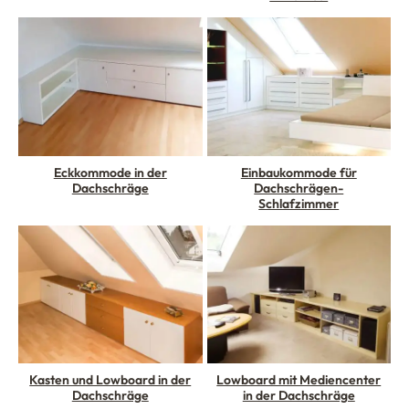
Eckkommode in der
Einbaukommode für
Dachschräge
Dachschrägen-
Schlafzimmer
Kasten und Lowboard in der
Lowboard mit Mediencenter
Dachschräge
in der Dachschräge