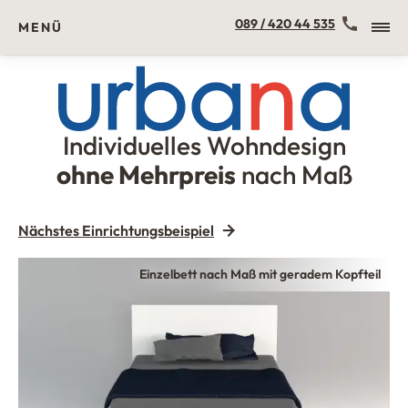
Kontakt
089 / 420 44 535
MENÜ
Individuelles Wohndesign
Urbana Möbel
ohne Mehrpreis
nach Maß
Nächstes Einrichtungsbeispiel
Einzelbett mit schlichtem geradem Kopfteil
Einzelbett nach Maß mit geradem Kopfteil
Einzelbett nach Maß mit geradem Kopfteil
Kopfteil B7 für Einzelbetten