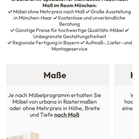
Maß im Raum München:
✓
Möbel ohne Mehrpreis nach Maß
✓
Große Ausstellung
in München-Haar
✓
Kostenlose und unverbindliche
Beratung
✓
Günstige Preise für hochwertige Qualitäts-Möbel
✓
Unbegrenzte Gestaltungsfreiheit
✓
Regionale Fertigung in Bayern
✓
Aufmaß-, Liefer- und
Montageservice
Maße
Ho
Je nach Möbelprogramm erhalten Sie
Wäh
Möbel von urbana in Rastermaßen
hochw
oder ohne Mehrpreis in Höhe, Breite
einer 
und Tiefe
nach Maß