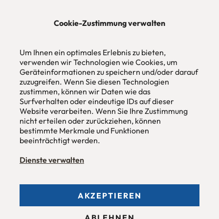
★★★★★
Cookie-Zustimmung verwalten
urbana möbel
Um Ihnen ein optimales Erlebnis zu bieten,
Individuelles Wohndesign
ohne Mehrpreis nach Maß
verwenden wir Technologien wie Cookies, um
Geräteinformationen zu speichern und/oder darauf
Hans Pinsel-Str. 1
zuzugreifen. Wenn Sie diesen Technologien
im DreierHaus
zustimmen, können wir Daten wie das
85540
Haar / München
Surfverhalten oder eindeutige IDs auf dieser
Website verarbeiten. Wenn Sie Ihre Zustimmung
Tel
089 / 420 44 535
nicht erteilen oder zurückziehen, können
Fax
089 / 456 00 646
E-Mail
mail@urbana-moebel.de
bestimmte Merkmale und Funktionen
beeinträchtigt werden.
Öffnungszeiten des
Möbelgeschäfts
:
Montag bis Freitag 09:30 — 18:30 Uhr
Dienste verwalten
Samstag 09:30 -16:00 Uhr
und nach Vereinbarung.
AKZEPTIEREN
Allgemeine Geschäftsbedingungen (AGB)
ABLEHNEN