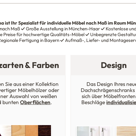
na
ist Ihr Spezialist für individuelle Möbel nach Maß im Raum Mü
 nach Maß
✓
Große Ausstellung in München-Haar
✓
Kostenlose und
e Preise für hochwertige Qualitäts-Möbel
✓
Unbegrenzte Gestaltun
egionale Fertigung in Bayern
✓
Aufmaß-, Liefer- und Montageser
zarten & Farben
Design
n Sie aus einer Kollektion
Das Design Ihres neu
ertiger Möbelhölzer oder
Dachschrägenschranks 
iner Auswahl von weißen
sich über Möbelfronten
d bunten
Oberflächen
.
Beschläge
individualisi