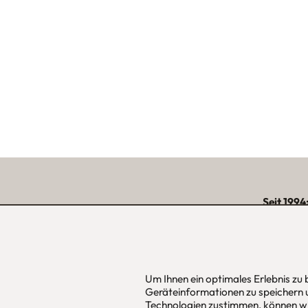
Seit 1994
über 15.000 zufriede
unserer Reg
Um Ihnen ein optimales Erlebnis zu
Geräteinformationen zu speichern 
urbana möbel
Hans Pinsel
Technologien zustimmen, können wi