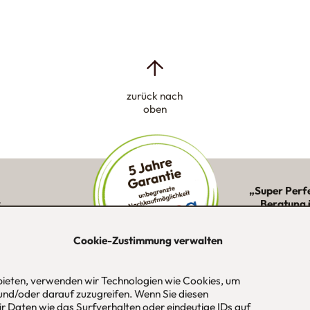
zurück nach
oben
„Super Perf
:
Beratung 
ne Kunden in
Montage 
ion
Cookie-Zustimmung verwalten
 bieten, verwenden wir Technologien wie Cookies, um
und/oder darauf zuzugreifen. Wenn Sie diesen
-Str. 1
Tel
089 / 420 44 535
Öf
r Daten wie das Surfverhalten oder eindeutige IDs auf