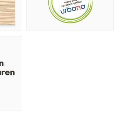
n
aren