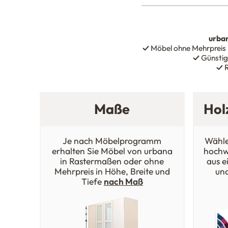
urba
✓
Möbel ohne Mehrpreis
✓
Günstig
✓
R
Maße
Hol
Je nach Möbelprogramm
Wähle
erhalten Sie Möbel von urbana
hochw
in Rastermaßen oder ohne
aus e
Mehrpreis in Höhe, Breite und
un
Tiefe
nach Maß