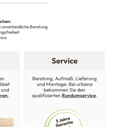
nchen:
 unverbindliche Beratung
gsfreiheit
vice
Service
en
Beratung, Aufmaß, Lieferung
lässt
und Montage: Bei urbana
 und
bekommen Sie den
eren
.
qualifizierten
Rundumservice
.