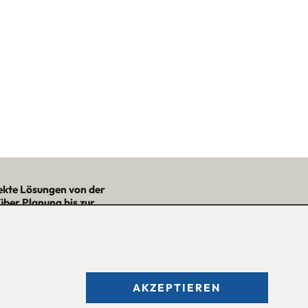
ekte Lösungen von der
über Planung bis zur
– mit Nutzwert und
Ästhetik!“
★★★★★
AKZEPTIEREN
fnungszeiten des
Möbelgeschäfts
: