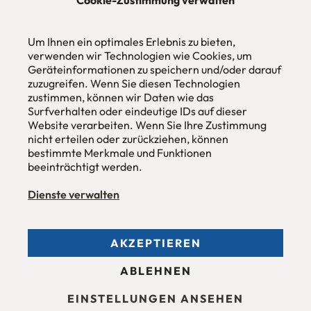
Cookie-Zustimmung verwalten
urbana möbel
Individuelles Wohndesign
Um Ihnen ein optimales Erlebnis zu bieten,
ohne Mehrpreis nach Maß
verwenden wir Technologien wie Cookies, um
Hans Pinsel-Str. 1
Geräteinformationen zu speichern und/oder darauf
im DreierHaus
zuzugreifen. Wenn Sie diesen Technologien
85540
Haar / München
zustimmen, können wir Daten wie das
Surfverhalten oder eindeutige IDs auf dieser
Tel
089 / 420 44 535
Website verarbeiten. Wenn Sie Ihre Zustimmung
Fax
089 / 456 00 646
nicht erteilen oder zurückziehen, können
E-Mail
mail@urbana-moebel.de
bestimmte Merkmale und Funktionen
beeinträchtigt werden.
Öffnungszeiten des
Möbelgeschäfts
:
Montag bis Freitag 09:30 — 18:30 Uhr
Samstag 09:30 -16:00 Uhr
Dienste verwalten
und nach Vereinbarung.
AKZEPTIEREN
Allgemeine Geschäftsbedingungen (AGB)
ABLEHNEN
Datenschutzerklärung
Stellenangebote
Impressum
EINSTELLUNGEN ANSEHEN
Barrierefreiheit