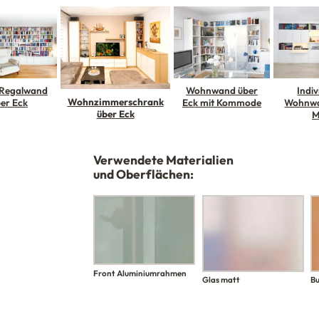
 Regalwand
Wohnwand über
Indiv
Wohnzimmerschrank
er Eck
Eck mit Kommode
Wohnwa
über Eck
M
Verwendete Materialien
und Oberflächen:
Front Aluminiumrahmen
Glas matt
Bu