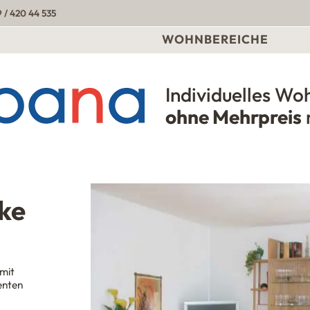
 / 420 44 535
WOHNBEREICHE
Individuelles Wo
Urbana Möbel
ohne Mehrpreis
ke
mit
enten