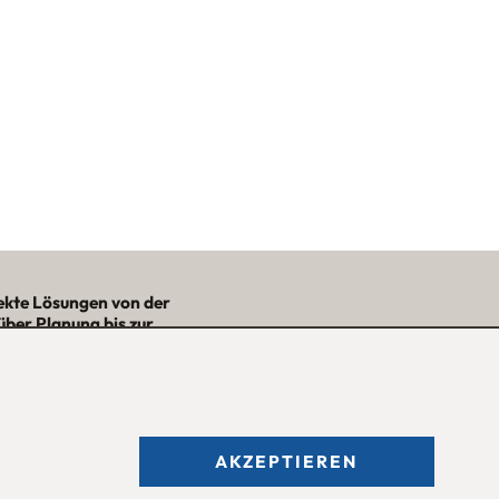
ekte Lösungen von der
über Planung bis zur
– mit Nutzwert und
Ästhetik!“
★★★★★
AKZEPTIEREN
fnungszeiten des
Möbelgeschäfts
: