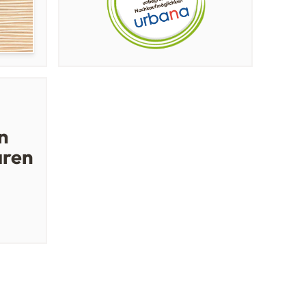
n
aren