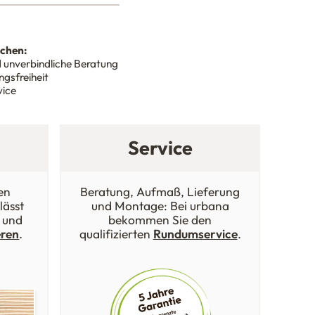
nchen:
 unverbindliche Beratung
gsfreiheit
vice
Service
en
Beratung, Aufmaß, Lieferung
lässt
und Montage: Bei urbana
 und
bekommen Sie den
eren
.
qualifizierten
Rundumservice
.