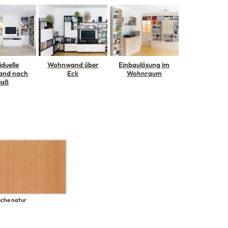
iduelle
Wohnwand über
Einbaulösung im
nd nach
Eck
Wohnraum
aß
che natur