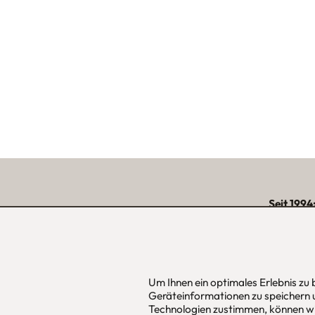
Seit 1994
über 15.000 zufriede
unserer Reg
Um Ihnen ein optimales Erlebnis zu
Geräteinformationen zu speichern 
urbana möbel
Hans Pinsel
Technologien zustimmen, können wi