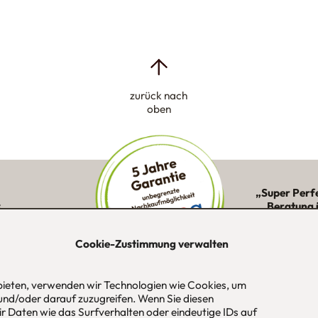
zurück nach
oben
„Super Perf
:
Beratung 
ne Kunden in
Montage 
ion
Cookie-Zustimmung verwalten
 bieten, verwenden wir Technologien wie Cookies, um
und/oder darauf zuzugreifen. Wenn Sie diesen
-Str. 1
Tel
089 / 420 44 535
Öf
r Daten wie das Surfverhalten oder eindeutige IDs auf