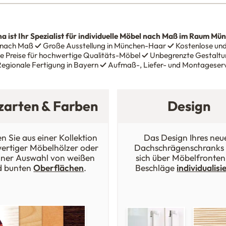
na
ist Ihr Spezialist für individuelle Möbel nach Maß im Raum Mü
 nach Maß
✓
Große Ausstellung in München-Haar
✓
Kostenlose und
e Preise für hochwertige Qualitäts-Möbel
✓
Unbegrenzte Gestaltun
egionale Fertigung in Bayern
✓
Aufmaß-, Liefer- und Montageser
zarten & Farben
Design
n Sie aus einer Kollektion
Das Design Ihres neu
ertiger Möbelhölzer oder
Dachschrägenschranks 
iner Auswahl von weißen
sich über Möbelfronten
d bunten
Oberflächen
.
Beschläge
individualisi