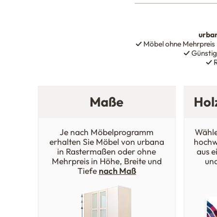
urba
✓
Möbel ohne Mehrpreis
✓
Günstig
✓
R
Maße
Hol
Je nach Möbelprogramm
Wähle
erhalten Sie Möbel von urbana
hochw
in Rastermaßen oder ohne
aus e
Mehrpreis in Höhe, Breite und
un
Tiefe
nach Maß