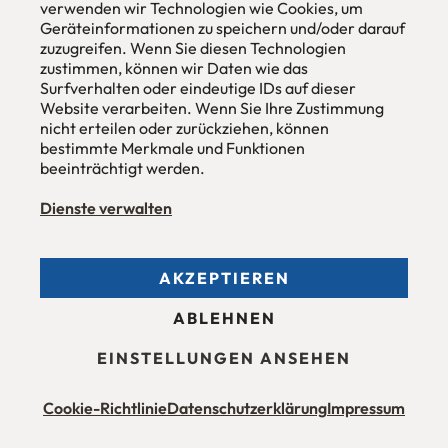
verwenden wir Technologien wie Cookies, um
Hans Pinsel-Str. 1
Geräteinformationen zu speichern und/oder darauf
im DreierHaus
zuzugreifen. Wenn Sie diesen Technologien
85540
Haar / München
zustimmen, können wir Daten wie das
Surfverhalten oder eindeutige IDs auf dieser
Tel
089 / 420 44 535
Website verarbeiten. Wenn Sie Ihre Zustimmung
Fax
089 / 456 00 646
nicht erteilen oder zurückziehen, können
E-Mail
mail@urbana-moebel.de
bestimmte Merkmale und Funktionen
beeinträchtigt werden.
Öffnungszeiten des
Möbelgeschäfts
:
Montag bis Freitag 09:30 — 18:30 Uhr
Samstag 09:30 -16:00 Uhr
Dienste verwalten
und nach Vereinbarung.
AKZEPTIEREN
Allgemeine Geschäftsbedingungen (AGB)
ABLEHNEN
Datenschutzerklärung
Stellenangebote
Impressum
EINSTELLUNGEN ANSEHEN
Barrierefreiheit
Cookie-Richtlinie
Datenschutzerklärung
Impressum
Maßmöbel München