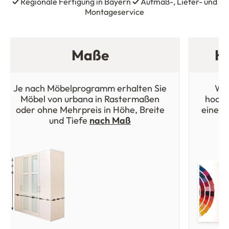
✓
Regionale Fertigung in Bayern
✓
Aufmaß-, Liefer- und
Montageservice
Maße
Ho
Je nach Möbelprogramm erhalten Sie
Wäh
Möbel von urbana in Rastermaßen
hochw
oder ohne Mehrpreis in Höhe, Breite
einer 
und Tiefe
nach Maß