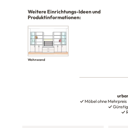
Weitere Einrichtungs-Ideen und
Produktinformationen:
Wohnwand
urba
✓
Möbel ohne Mehrpreis
✓
Günstig
✓
R