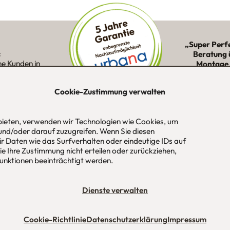
„Super Perf
:
Beratung 
ne Kunden in
Montage 
ion
Cookie-Zustimmung verwalten
 bieten, verwenden wir Technologien wie Cookies, um
-Str. 1
Tel
089 / 420 44 535
Öf
und/oder darauf zuzugreifen. Wenn Sie diesen
aus
Fax
089 / 456 00 646
Mo
r Daten wie das Surfverhalten oder eindeutige IDs auf
 / München
E-Mail
mail@urbana-moebel.de
Sa
e Ihre Zustimmung nicht erteilen oder zurückziehen,
un
nktionen beeinträchtigt werden.
bedingungen (AGB)
Datenschutzerklärung
Stellenangebote
Impres
Dienste verwalten
Cookie-Richtlinie
Datenschutzerklärung
Impressum
Maßmöbel München