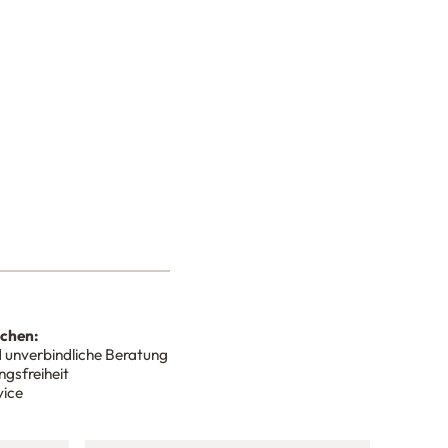
nchen:
 unverbindliche Beratung
gsfreiheit
vice