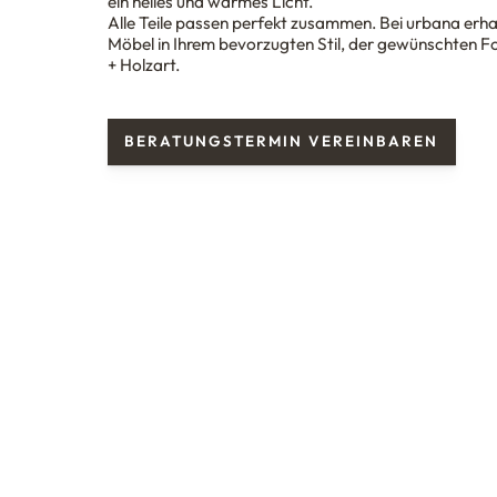
ein helles und warmes Licht.
Alle Teile passen perfekt zusammen. Bei
urba
n
a
erhal
Möbel in Ihrem bevorzugten Stil, der gewünschten 
+ Holzart.
BERATUNGSTERMIN VEREINBAREN