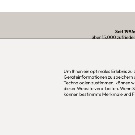
Seit 1994
über 15.000 zufriede
unserer Reg
Um Ihnen ein optimales Erlebnis zu
urbana möbel
Hans Pinsel
Geräteinformationen zu speichern 
Individuelles Wohndesign
im DreierH
Technologien zustimmen, können wi
ohne Mehrpreis nach Maß
85540
Haar
dieser Website verarbeiten. Wenn Si
können bestimmte Merkmale und Fu
Allgemeine Geschäfts