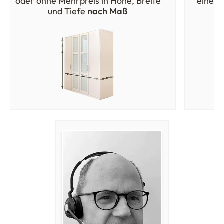
oder ohne Mehrpreis in Höhe, Breite
einer 
und Tiefe
nach Maß