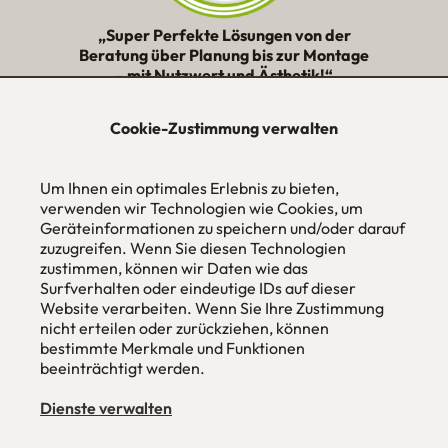
„Super Perfekte Lösungen von der
Beratung über Planung bis zur Montage
– mit Nutzwert und Ästhetik!“
★★★★★
Cookie-Zustimmung verwalten
urbana möbel
Um Ihnen ein optimales Erlebnis zu bieten,
Individuelles Wohndesign
ohne Mehrpreis nach Maß
verwenden wir Technologien wie Cookies, um
Geräteinformationen zu speichern und/oder darauf
Hans Pinsel-Str. 1
zuzugreifen. Wenn Sie diesen Technologien
im DreierHaus
zustimmen, können wir Daten wie das
85540
Haar / München
Surfverhalten oder eindeutige IDs auf dieser
Website verarbeiten. Wenn Sie Ihre Zustimmung
Tel
089 / 420 44 535
nicht erteilen oder zurückziehen, können
Fax
089 / 456 00 646
E-Mail
mail@urbana-moebel.de
bestimmte Merkmale und Funktionen
beeinträchtigt werden.
Öffnungszeiten des
Möbelgeschäfts
:
Montag bis Freitag 09:30 — 18:30 Uhr
Dienste verwalten
Samstag 09:30 -16:00 Uhr
und nach Vereinbarung.