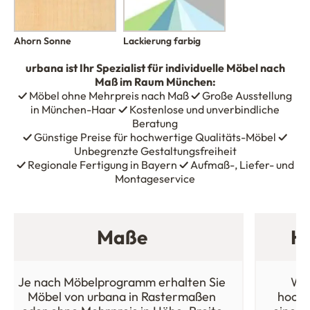
Ahorn Sonne
Lackierung farbig
urbana
ist Ihr Spezialist für individuelle Möbel nach
Maß im Raum München:
✓
Möbel ohne Mehrpreis nach Maß
✓
Große Ausstellung
in München-Haar
✓
Kostenlose und unverbindliche
Beratung
✓
Günstige Preise für hochwertige Qualitäts-Möbel
✓
Unbegrenzte Gestaltungsfreiheit
✓
Regionale Fertigung in Bayern
✓
Aufmaß-, Liefer- und
Montageservice
Maße
Ho
Je nach Möbelprogramm erhalten Sie
Wäh
Möbel von urbana in Rastermaßen
hochw