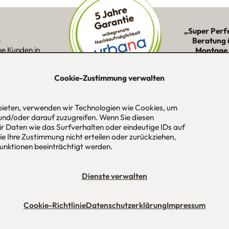
„Super Perf
:
Beratung 
ne Kunden in
Montage 
ion
Cookie-Zustimmung verwalten
 bieten, verwenden wir Technologien wie Cookies, um
-Str. 1
Tel
089 / 420 44 535
Öf
und/oder darauf zuzugreifen. Wenn Sie diesen
aus
Fax
089 / 456 00 646
Mo
r Daten wie das Surfverhalten oder eindeutige IDs auf
 / München
E-Mail
mail@urbana-moebel.de
Sa
e Ihre Zustimmung nicht erteilen oder zurückziehen,
un
nktionen beeinträchtigt werden.
bedingungen (AGB)
Datenschutzerklärung
Stellenangebote
Impres
Dienste verwalten
Cookie-Richtlinie
Datenschutzerklärung
Impressum
Maßmöbel München