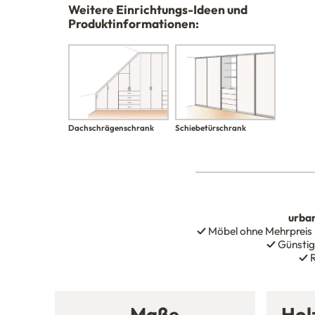
Weitere Einrichtungs-Ideen und
Produktinformationen:
Schiebetürschrank
Dachschrägenschrank
urba
✓
Möbel ohne Mehrpreis
✓
Günstig
✓
R
Maße
Hol