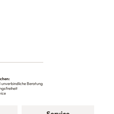
nchen:
 unverbindliche Beratung
gsfreiheit
vice
Service