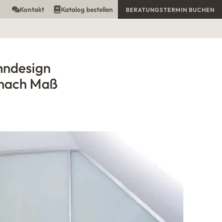
Kontakt
Katalog bestellen
BERATUNGSTERMIN BUCHEN
hndesign
nach Maß
GL50_gr