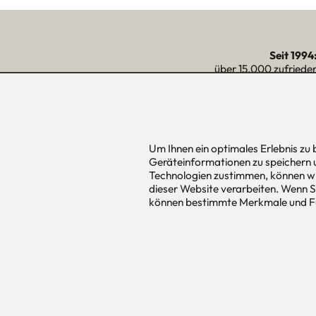
Seit 1994
über 15.000 zufriede
unserer Reg
Um Ihnen ein optimales Erlebnis zu
urbana möbel
Hans Pinsel
Geräteinformationen zu speichern 
Individuelles Wohndesign
im DreierH
Technologien zustimmen, können wi
ohne Mehrpreis nach Maß
85540
Haar
dieser Website verarbeiten. Wenn Si
können bestimmte Merkmale und Fu
Allgemeine Geschäfts