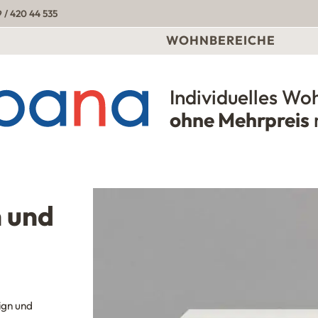
 / 420 44 535
WOHNBEREICHE
Individuelles Wo
Urbana Möbel
ohne Mehrpreis
 und
ign und