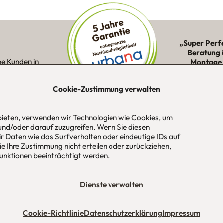
„Super Perf
:
Beratung 
ne Kunden in
Montage 
ion
Cookie-Zustimmung verwalten
 bieten, verwenden wir Technologien wie Cookies, um
-Str. 1
Tel
089 / 420 44 535
Öf
und/oder darauf zuzugreifen. Wenn Sie diesen
aus
Fax
089 / 456 00 646
Mo
r Daten wie das Surfverhalten oder eindeutige IDs auf
 / München
E-Mail
mail@urbana-moebel.de
Sa
e Ihre Zustimmung nicht erteilen oder zurückziehen,
un
nktionen beeinträchtigt werden.
bedingungen (AGB)
Datenschutzerklärung
Stellenangebote
Impres
Dienste verwalten
Cookie-Richtlinie
Datenschutzerklärung
Impressum
Maßmöbel München