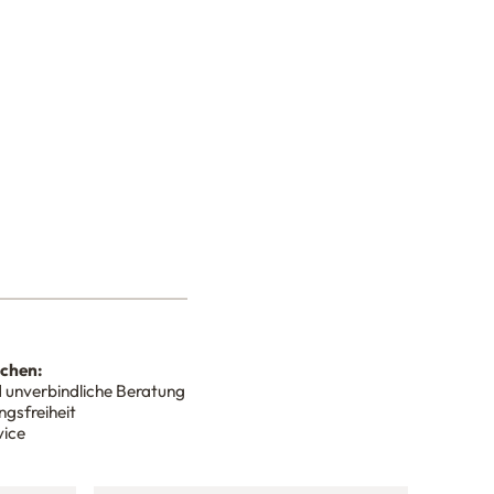
nchen:
 unverbindliche Beratung
gsfreiheit
vice