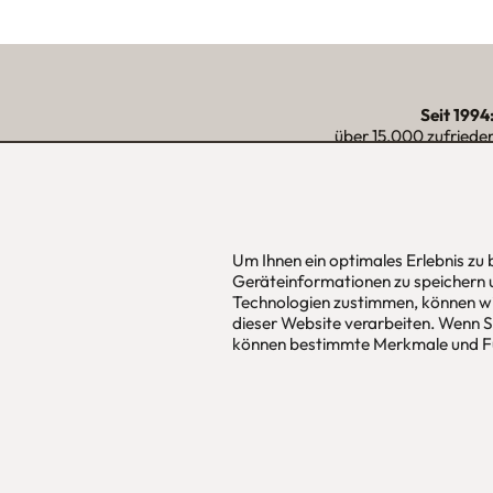
Seit 1994
über 15.000 zufriede
unserer Reg
Um Ihnen ein optimales Erlebnis zu
urbana möbel
Hans Pinsel
Geräteinformationen zu speichern 
Individuelles Wohndesign
im DreierH
Technologien zustimmen, können wi
ohne Mehrpreis nach Maß
85540
Haar
dieser Website verarbeiten. Wenn Si
können bestimmte Merkmale und Fu
Allgemeine Geschäfts