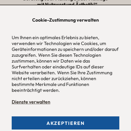
– mit Nutzwert und Ästhetik!“
★★★★★
Cookie-Zustimmung verwalten
urbana möbel
Um Ihnen ein optimales Erlebnis zu bieten,
Individuelles Wohndesign
ohne Mehrpreis nach Maß
verwenden wir Technologien wie Cookies, um
Geräteinformationen zu speichern und/oder darauf
Hans Pinsel-Str. 1
zuzugreifen. Wenn Sie diesen Technologien
im DreierHaus
zustimmen, können wir Daten wie das
85540
Haar / München
Surfverhalten oder eindeutige IDs auf dieser
Website verarbeiten. Wenn Sie Ihre Zustimmung
Tel
089 / 420 44 535
nicht erteilen oder zurückziehen, können
Fax
089 / 456 00 646
E-Mail
mail@urbana-moebel.de
bestimmte Merkmale und Funktionen
beeinträchtigt werden.
Öffnungszeiten des
Möbelgeschäfts
:
Montag bis Freitag 09:30 — 18:30 Uhr
Dienste verwalten
Samstag 09:30 -16:00 Uhr
und nach Vereinbarung.
AKZEPTIEREN
Allgemeine Geschäftsbedingungen (AGB)