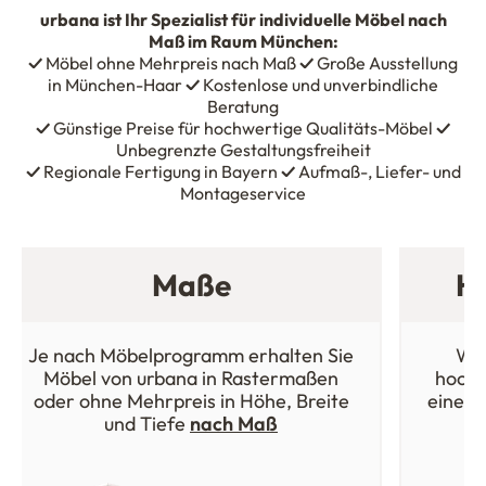
urbana
ist Ihr Spezialist für individuelle Möbel nach
Maß im Raum München:
✓
Möbel ohne Mehrpreis nach Maß
✓
Große Ausstellung
in München-Haar
✓
Kostenlose und unverbindliche
Beratung
✓
Günstige Preise für hochwertige Qualitäts-Möbel
✓
Unbegrenzte Gestaltungsfreiheit
✓
Regionale Fertigung in Bayern
✓
Aufmaß-, Liefer- und
Montageservice
Maße
Ho
Je nach Möbelprogramm erhalten Sie
Wäh
Möbel von urbana in Rastermaßen
hochw
oder ohne Mehrpreis in Höhe, Breite
einer 
und Tiefe
nach Maß