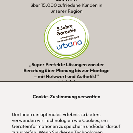
über 15.000 zufriedene Kunden in
unserer Region
„Super Perfekte Lösungen von der
Beratung über Planung bis zur Montage
– mit Nutzwert und Ästhetik!“
★★★★★
Cookie-Zustimmung verwalten
urbana möbel
Individuelles Wohndesign
Um Ihnen ein optimales Erlebnis zu bieten,
ohne Mehrpreis nach Maß
verwenden wir Technologien wie Cookies, um
Hans Pinsel-Str. 1
Geräteinformationen zu speichern und/oder darauf
im DreierHaus
zuzugreifen. Wenn Sie diesen Technologien