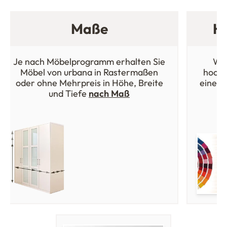
Maße
Ho
Je nach Möbelprogramm erhalten Sie
Wäh
Möbel von urbana in Rastermaßen
hochw
oder ohne Mehrpreis in Höhe, Breite
einer 
und Tiefe
nach Maß