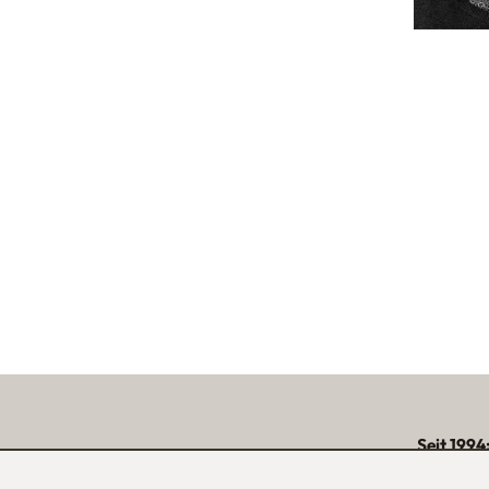
Seit 1994
über 15.000 zufriede
unserer Reg