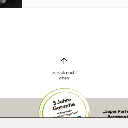
zurück nach
oben
„Super Perf
:
Beratung 
ne Kunden in
Montage 
ion