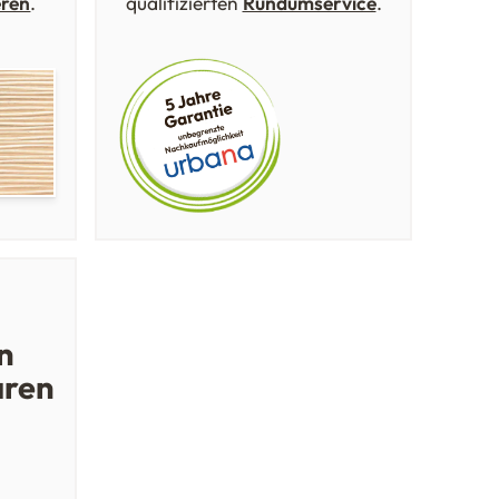
eren
.
qualifizierten
Rundumservice
.
n
aren