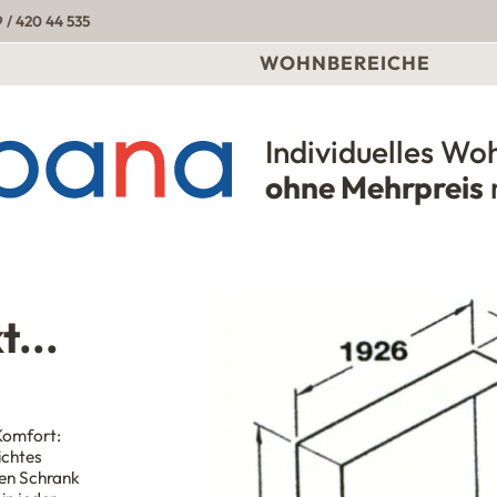
 / 420 44 535
WOHNBEREICHE
Individuelles Wo
Urbana Möbel
ohne Mehrpreis
t...
 Komfort:
ichtes
den Schrank