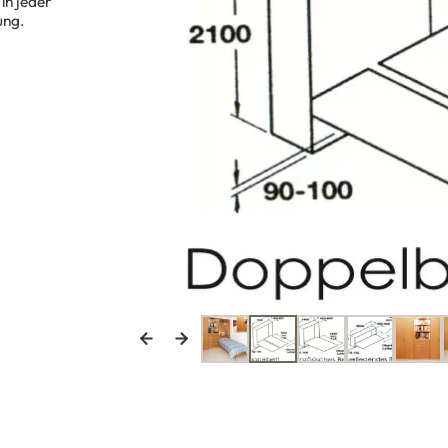
in jeder
ung.