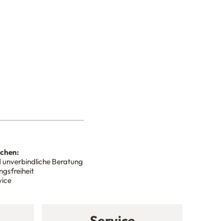
nchen:
 unverbindliche Beratung
gsfreiheit
vice
Service