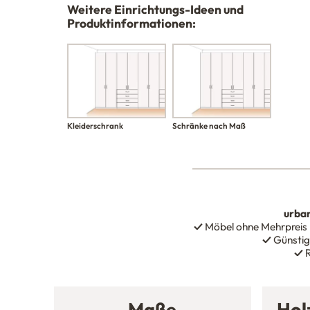
Weitere Einrichtungs-Ideen und
Produktinformationen:
Kleiderschrank
Schränke nach Maß
urba
✓
Möbel ohne Mehrpreis
✓
Günstig
✓
R
Maße
Hol