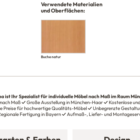
Verwendete Materialien
und Oberflächen:
Buche natur
na
ist Ihr Spezialist für individuelle Möbel nach Maß im Raum Mü
 nach Maß
✓
Große Ausstellung in München-Haar
✓
Kostenlose und
e Preise für hochwertige Qualitäts-Möbel
✓
Unbegrenzte Gestaltun
egionale Fertigung in Bayern
✓
Aufmaß-, Liefer- und Montageser
zarten & Farben
Design