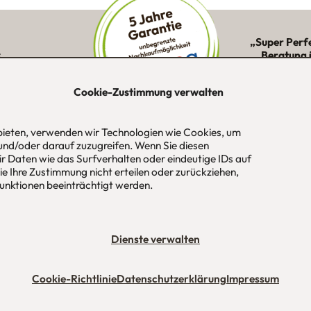
„Super Perf
:
Beratung 
ne Kunden in
Montage 
ion
Cookie-Zustimmung verwalten
 bieten, verwenden wir Technologien wie Cookies, um
und/oder darauf zuzugreifen. Wenn Sie diesen
-Str. 1
Tel
089 / 420 44 535
Öf
r Daten wie das Surfverhalten oder eindeutige IDs auf
aus
Fax
089 / 456 00 646
Mo
e Ihre Zustimmung nicht erteilen oder zurückziehen,
 / München
E-Mail
mail@urbana-moebel.de
Sa
nktionen beeinträchtigt werden.
un
bedingungen (AGB)
Datenschutzerklärung
Stellenangebote
Impres
Dienste verwalten
Cookie-Richtlinie
Datenschutzerklärung
Impressum
Maßmöbel München