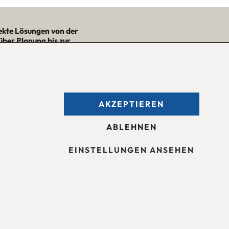
ekte Lösungen von der
über Planung bis zur
– mit Nutzwert und
Ästhetik!“
★★★★★
AKZEPTIEREN
fnungszeiten des
Möbelgeschäfts
:
ntag bis Freitag 09:30 — 18:30 Uhr
ABLEHNEN
mstag 09:30 -16:00 Uhr
d nach Vereinbarung.
EINSTELLUNGEN ANSEHEN
sum
Barrierefreiheit