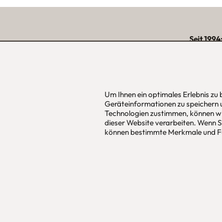
Seit 1994
über 15.000 zufriede
unserer Reg
Um Ihnen ein optimales Erlebnis zu
Geräteinformationen zu speichern 
urbana möbel
Hans Pinsel
Technologien zustimmen, können wi
Individuelles Wohndesign
im DreierH
dieser Website verarbeiten. Wenn Si
ohne Mehrpreis nach Maß
85540
Haar
können bestimmte Merkmale und Fu
Allgemeine Geschäfts