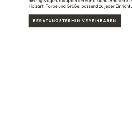
hineingezogen. Klappbetten von
urba
n
a
erhalten Sie 
Holzart, Farbe und Größe, passend zu jeder Einricht
BERATUNGSTERMIN VEREINBAREN