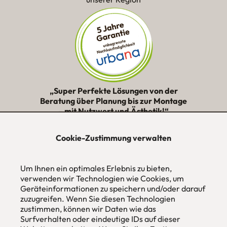
„Super Perfekte Lösungen von der
Beratung über Planung bis zur Montage
– mit Nutzwert und Ästhetik!“
★★★★★
Cookie-Zustimmung verwalten
urbana möbel
Um Ihnen ein optimales Erlebnis zu bieten,
Individuelles Wohndesign
ohne Mehrpreis nach Maß
verwenden wir Technologien wie Cookies, um
Geräteinformationen zu speichern und/oder darauf
Hans Pinsel-Str. 1
zuzugreifen. Wenn Sie diesen Technologien
im DreierHaus
zustimmen, können wir Daten wie das
85540
Haar / München
Surfverhalten oder eindeutige IDs auf dieser