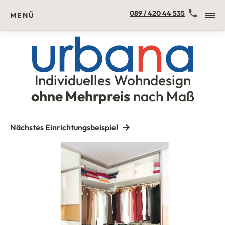
Kontakt
089 / 420 44 535
MENÜ
Individuelles Wohndesign
Urbana Möbel
ohne Mehrpreis
nach Maß
Nächstes Einrichtungsbeispiel
Eckschrank mit Schiebetür