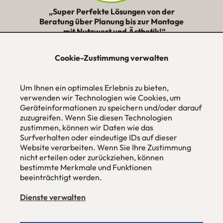
„Super Perfekte Lösungen von der
Beratung über Planung bis zur Montage
– mit Nutzwert und Ästhetik!“
★★★★★
Cookie-Zustimmung verwalten
urbana möbel
Um Ihnen ein optimales Erlebnis zu bieten,
Individuelles Wohndesign
ohne Mehrpreis nach Maß
verwenden wir Technologien wie Cookies, um
Geräteinformationen zu speichern und/oder darauf
Hans Pinsel-Str. 1
zuzugreifen. Wenn Sie diesen Technologien
im DreierHaus
zustimmen, können wir Daten wie das
85540
Haar / München
Surfverhalten oder eindeutige IDs auf dieser
Website verarbeiten. Wenn Sie Ihre Zustimmung
Tel
089 / 420 44 535
nicht erteilen oder zurückziehen, können
Fax
089 / 456 00 646
E-Mail
mail@urbana-moebel.de
bestimmte Merkmale und Funktionen
beeinträchtigt werden.
Öffnungszeiten des
Möbelgeschäfts
:
Montag bis Freitag 09:30 — 18:30 Uhr
Dienste verwalten
Samstag 09:30 -16:00 Uhr
und nach Vereinbarung.