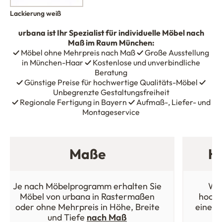
Lackierung weiß
urbana
ist Ihr Spezialist für individuelle Möbel nach
Maß im Raum München:
✓
Möbel ohne Mehrpreis nach Maß
✓
Große Ausstellung
in München-Haar
✓
Kostenlose und unverbindliche
Beratung
✓
Günstige Preise für hochwertige Qualitäts-Möbel
✓
Unbegrenzte Gestaltungsfreiheit
✓
Regionale Fertigung in Bayern
✓
Aufmaß-, Liefer- und
Montageservice
Maße
Ho
Je nach Möbelprogramm erhalten Sie
Wäh
Möbel von urbana in Rastermaßen
hochw
oder ohne Mehrpreis in Höhe, Breite
einer 
und Tiefe
nach Maß