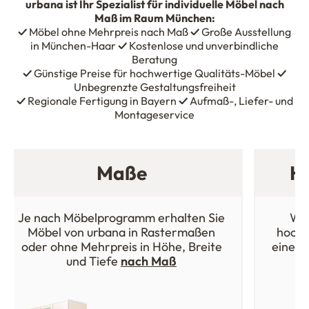
urbana
ist Ihr Spezialist für individuelle Möbel nach
Maß im Raum München:
✓
Möbel ohne Mehrpreis nach Maß
✓
Große Ausstellung
in München-Haar
✓
Kostenlose und unverbindliche
Beratung
✓
Günstige Preise für hochwertige Qualitäts-Möbel
✓
Unbegrenzte Gestaltungsfreiheit
✓
Regionale Fertigung in Bayern
✓
Aufmaß-, Liefer- und
Montageservice
Maße
Ho
Je nach Möbelprogramm erhalten Sie
Wäh
Möbel von urbana in Rastermaßen
hochw
oder ohne Mehrpreis in Höhe, Breite
einer 
und Tiefe
nach Maß