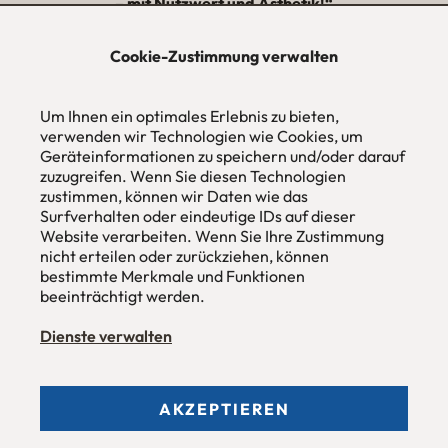
– mit Nutzwert und Ästhetik!“
★★★★★
Cookie-Zustimmung verwalten
urbana möbel
Um Ihnen ein optimales Erlebnis zu bieten,
Individuelles Wohndesign
ohne Mehrpreis nach Maß
verwenden wir Technologien wie Cookies, um
Geräteinformationen zu speichern und/oder darauf
Hans Pinsel-Str. 1
zuzugreifen. Wenn Sie diesen Technologien
im DreierHaus
zustimmen, können wir Daten wie das
85540
Haar / München
Surfverhalten oder eindeutige IDs auf dieser
Website verarbeiten. Wenn Sie Ihre Zustimmung
Tel
089 / 420 44 535
nicht erteilen oder zurückziehen, können
Fax
089 / 456 00 646
E-Mail
mail@urbana-moebel.de
bestimmte Merkmale und Funktionen
beeinträchtigt werden.
Öffnungszeiten des
Möbelgeschäfts
:
Montag bis Freitag 09:30 — 18:30 Uhr
Dienste verwalten
Samstag 09:30 -16:00 Uhr
und nach Vereinbarung.
AKZEPTIEREN
Allgemeine Geschäftsbedingungen (AGB)