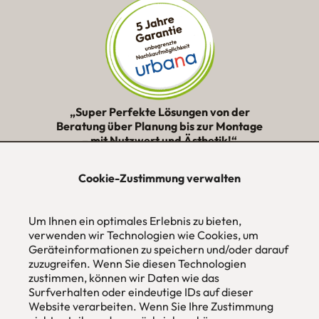
„Super Perfekte Lösungen von der
Beratung über Planung bis zur Montage
– mit Nutzwert und Ästhetik!“
★★★★★
Cookie-Zustimmung verwalten
urbana möbel
Individuelles Wohndesign
Um Ihnen ein optimales Erlebnis zu bieten,
ohne Mehrpreis nach Maß
verwenden wir Technologien wie Cookies, um
Geräteinformationen zu speichern und/oder darauf
Hans Pinsel-Str. 1
zuzugreifen. Wenn Sie diesen Technologien
im DreierHaus
zustimmen, können wir Daten wie das
85540
Haar / München
Surfverhalten oder eindeutige IDs auf dieser
Website verarbeiten. Wenn Sie Ihre Zustimmung
Tel
089 / 420 44 535