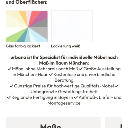
und Oberflächen:
Glas farbig lackiert
Lackierung weiß
urbana
ist Ihr Spezialist für individuelle Möbel nach
Maß im Raum München:
✓
Möbel ohne Mehrpreis nach Maß
✓
Große Ausstellung
in München-Haar
✓
Kostenlose und unverbindliche
Beratung
✓
Günstige Preise für hochwertige Qualitäts-Möbel
✓
Unbegrenzte Gestaltungsfreiheit
✓
Regionale Fertigung in Bayern
✓
Aufmaß-, Liefer- und
Montageservice
Maße
Ho