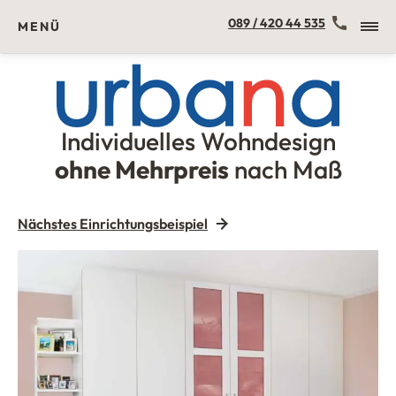
Kontakt
089 / 420 44 535
MENÜ
Individuelles Wohndesign
Urbana Möbel
ohne Mehrpreis
nach Maß
Nächstes Einrichtungsbeispiel
Einbauschrank weiß