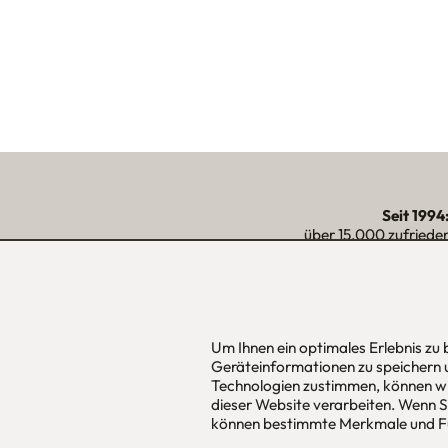
Seit 1994
über 15.000 zufriede
unserer Reg
Um Ihnen ein optimales Erlebnis zu
urbana möbel
Hans Pinsel
Geräteinformationen zu speichern 
Individuelles Wohndesign
im DreierH
Technologien zustimmen, können wi
ohne Mehrpreis nach Maß
85540
Haar
dieser Website verarbeiten. Wenn Si
können bestimmte Merkmale und Fu