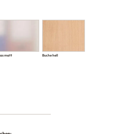
las matt
Buche hell
nchen: