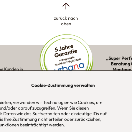
zurück nach
oben
„Super Perf
:
Beratung 
ne Kunden in
Montage 
ion
Cookie-Zustimmung verwalten
 bieten, verwenden wir Technologien wie Cookies, um
-Str. 1
Tel
089 / 420 44 535
Öf
und/oder darauf zuzugreifen. Wenn Sie diesen
aus
Fax
089 / 456 00 646
Mo
r Daten wie das Surfverhalten oder eindeutige IDs auf
 / München
E-Mail
mail@urbana-moebel.de
Sa
e Ihre Zustimmung nicht erteilen oder zurückziehen,
un
nktionen beeinträchtigt werden.