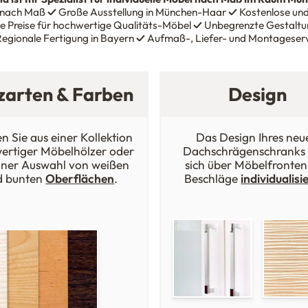
 nach Maß
✓
Große Ausstellung in München-Haar
✓
Kostenlose und
e Preise für hochwertige Qualitäts-Möbel
✓
Unbegrenzte Gestaltun
egionale Fertigung in Bayern
✓
Aufmaß-, Liefer- und Montageser
zarten & Farben
Design
n Sie aus einer Kollektion
Das Design Ihres neu
ertiger Möbelhölzer oder
Dachschrägenschranks 
iner Auswahl von weißen
sich über Möbelfronten
d bunten
Oberflächen
.
Beschläge
individualisi