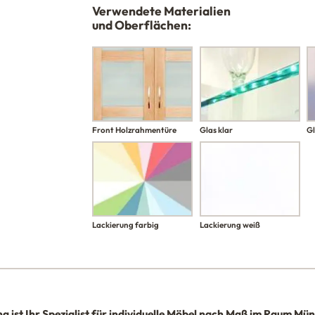
Verwendete Materialien
und Oberflächen:
Front Holzrahmentüre
Glas klar
G
Lackierung farbig
Lackierung weiß
na
ist Ihr Spezialist für individuelle Möbel nach Maß im Raum Mü