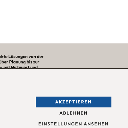
ekte Lösungen von der
über Planung bis zur
– mit Nutzwert und
Ästhetik!“
★★★★★
AKZEPTIEREN
fnungszeiten des
Möbelgeschäfts
:
ntag bis Freitag 09:30 — 18:30 Uhr
ABLEHNEN
mstag 09:30 -16:00 Uhr
d nach Vereinbarung.
EINSTELLUNGEN ANSEHEN