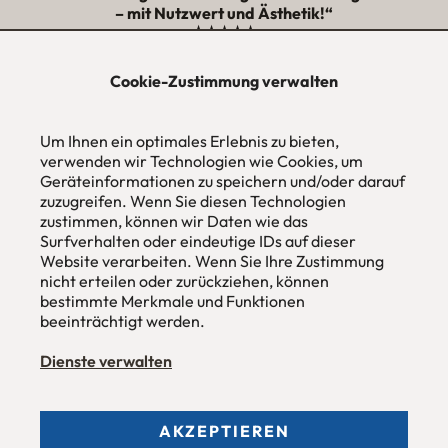
– mit Nutzwert und Ästhetik!“
★★★★★
Cookie-Zustimmung verwalten
urbana möbel
Individuelles Wohndesign
Um Ihnen ein optimales Erlebnis zu bieten,
ohne Mehrpreis nach Maß
verwenden wir Technologien wie Cookies, um
Hans Pinsel-Str. 1
Geräteinformationen zu speichern und/oder darauf
im DreierHaus
zuzugreifen. Wenn Sie diesen Technologien
85540
Haar / München
zustimmen, können wir Daten wie das
Surfverhalten oder eindeutige IDs auf dieser
Tel
089 / 420 44 535
Website verarbeiten. Wenn Sie Ihre Zustimmung
Fax
089 / 456 00 646
nicht erteilen oder zurückziehen, können
E-Mail
mail@urbana-moebel.de
bestimmte Merkmale und Funktionen
beeinträchtigt werden.
Öffnungszeiten des
Möbelgeschäfts
:
Montag bis Freitag 09:30 — 18:30 Uhr
Samstag 09:30 -16:00 Uhr
Dienste verwalten
und nach Vereinbarung.
AKZEPTIEREN
Allgemeine Geschäftsbedingungen (AGB)