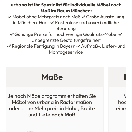
urbana
ist Ihr Spezialist für individuelle Möbel nach
Maß im Raum München:
✓
Möbel ohne Mehrpreis nach Maß
✓
Große Ausstellung
in München-Haar
✓
Kostenlose und unverbindliche
Beratung
✓
Günstige Preise für hochwertige Qualitäts-Möbel
✓
Unbegrenzte Gestaltungsfreiheit
✓
Regionale Fertigung in Bayern
✓
Aufmaß-, Liefer- und
Montageservice
Maße
Ho
Je nach Möbelprogramm erhalten Sie
Wäh
Möbel von urbana in Rastermaßen
hochw
oder ohne Mehrpreis in Höhe, Breite
einer 
und Tiefe
nach Maß