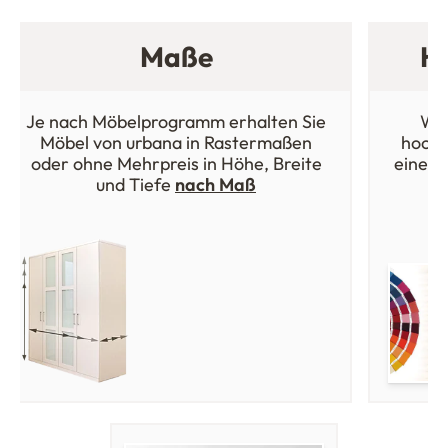
Maße
Ho
Je nach Möbelprogramm erhalten Sie
Wäh
Möbel von urbana in Rastermaßen
hochw
oder ohne Mehrpreis in Höhe, Breite
einer 
und Tiefe
nach Maß