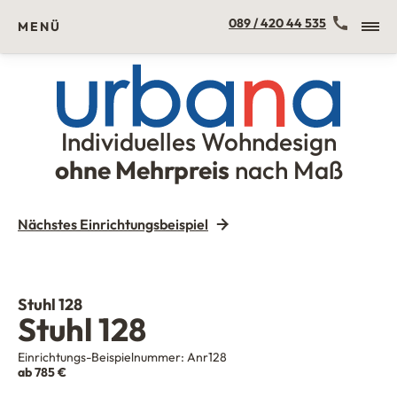
Kontakt
089 / 420 44 535
MENÜ
Individuelles Wohndesign
Urbana Möbel
ohne Mehrpreis
nach Maß
Nächstes Einrichtungsbeispiel
Stuhl 128
Stuhl 128
Einrichtungs-Beispielnummer:
Anr128
ab 785 €