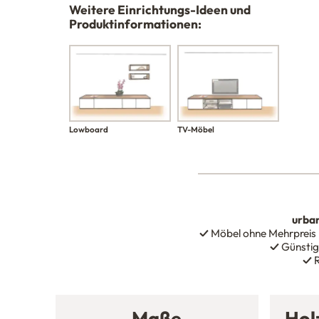
Weitere Einrichtungs-Ideen und
Produktinformationen:
Lowboard
TV-Möbel
urba
✓
Möbel ohne Mehrpreis
✓
Günstig
✓
R
Maße
Hol