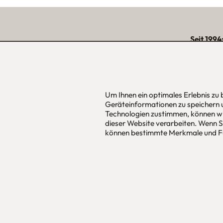
Seit 1994
über 15.000 zufriede
unserer Reg
Um Ihnen ein optimales Erlebnis zu
Geräteinformationen zu speichern 
urbana möbel
Hans Pinsel
Technologien zustimmen, können wi
Individuelles Wohndesign
im DreierH
dieser Website verarbeiten. Wenn Si
ohne Mehrpreis nach Maß
85540
Haar
können bestimmte Merkmale und Fu
Allgemeine Geschäfts