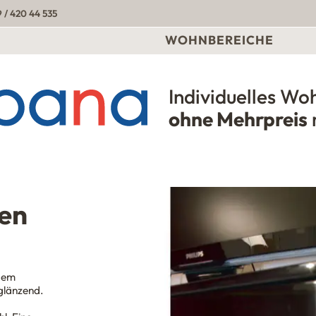
 / 420 44 535
WOHNBEREICHE
Individuelles Wo
Urbana Möbel
ohne Mehrpreis
en
edem
glänzend.