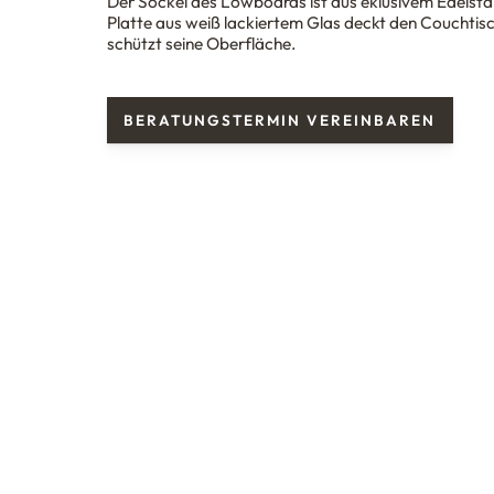
Der Sockel des Lowboards ist aus eklusivem Edelstah
Platte aus weiß lackiertem Glas deckt den Couchtis
schützt seine Oberfläche.
BERATUNGSTERMIN VEREINBAREN