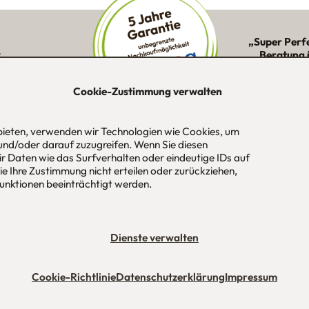
„Super Perf
:
Beratung 
ne Kunden in
Montage 
ion
Cookie-Zustimmung verwalten
 bieten, verwenden wir Technologien wie Cookies, um
und/oder darauf zuzugreifen. Wenn Sie diesen
-Str. 1
Tel
089 / 420 44 535
Öf
r Daten wie das Surfverhalten oder eindeutige IDs auf
aus
Fax
089 / 456 00 646
Mo
e Ihre Zustimmung nicht erteilen oder zurückziehen,
 / München
E-Mail
mail@urbana-moebel.de
Sa
nktionen beeinträchtigt werden.
un
bedingungen (AGB)
Datenschutzerklärung
Stellenangebote
Impres
Dienste verwalten
Cookie-Richtlinie
Datenschutzerklärung
Impressum
Maßmöbel München