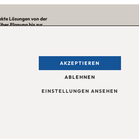
ekte Lösungen von der
über Planung bis zur
– mit Nutzwert und
Ästhetik!“
★★★★★
AKZEPTIEREN
fnungszeiten des
Möbelgeschäfts
:
ntag bis Freitag 09:30 — 18:30 Uhr
ABLEHNEN
mstag 09:30 -16:00 Uhr
d nach Vereinbarung.
EINSTELLUNGEN ANSEHEN
sum
Barrierefreiheit