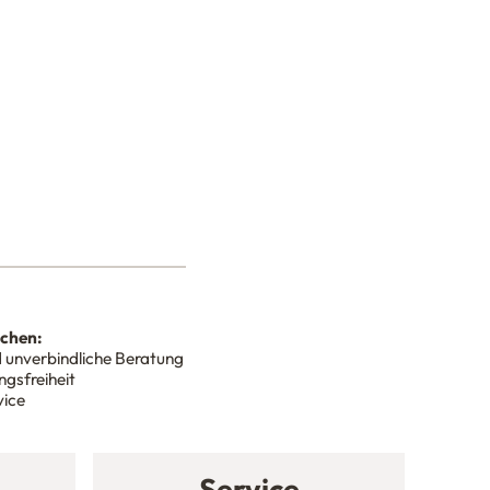
nchen:
 unverbindliche Beratung
gsfreiheit
vice
Service