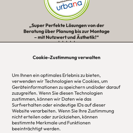
„Super Perfekte Lösungen von der
Beratung über Planung bis zur Montage
– mit Nutzwert und Ästhetik!“
★★★★★
Cookie-Zustimmung verwalten
urbana möbel
Individuelles Wohndesign
Um Ihnen ein optimales Erlebnis zu bieten,
ohne Mehrpreis nach Maß
verwenden wir Technologien wie Cookies, um
Hans Pinsel-Str. 1
Geräteinformationen zu speichern und/oder darauf
im DreierHaus
zuzugreifen. Wenn Sie diesen Technologien
85540
Haar / München
zustimmen, können wir Daten wie das
Surfverhalten oder eindeutige IDs auf dieser
Tel
089 / 420 44 535
Website verarbeiten. Wenn Sie Ihre Zustimmung
Fax
089 / 456 00 646
nicht erteilen oder zurückziehen, können
E-Mail
mail@urbana-moebel.de
bestimmte Merkmale und Funktionen
beeinträchtigt werden.
Öffnungszeiten des
Möbelgeschäfts
: