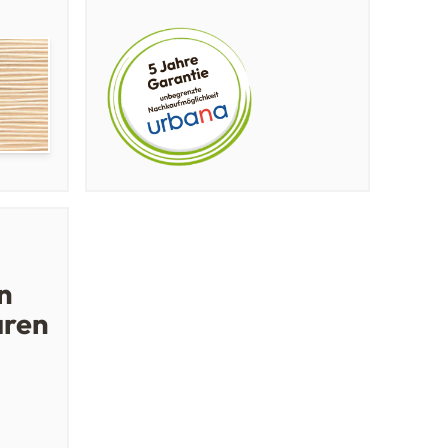
n
aren