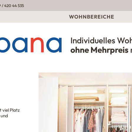
 / 420 44 535
WOHNBEREICHE
Individuelles Wo
Urbana Möbel
ohne Mehrpreis
 viel Platz
 und