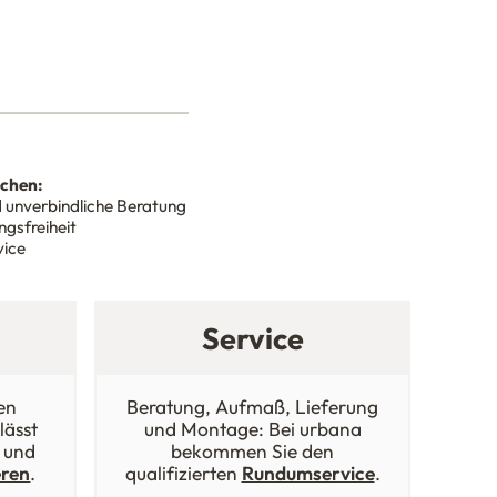
nchen:
 unverbindliche Beratung
gsfreiheit
vice
Service
en
Beratung, Aufmaß, Lieferung
lässt
und Montage: Bei urbana
 und
bekommen Sie den
eren
.
qualifizierten
Rundumservice
.