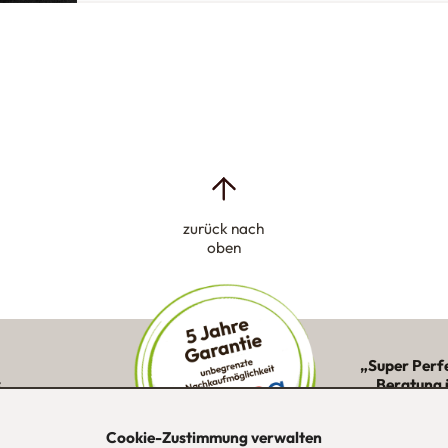
zurück nach
oben
„Super Perf
:
Beratung 
ne Kunden in
Montage 
ion
Cookie-Zustimmung verwalten