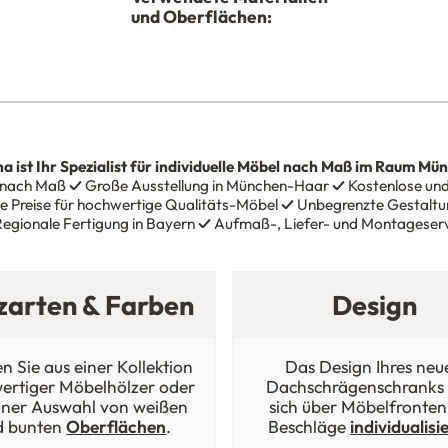
und Oberflächen:
na
ist Ihr Spezialist für individuelle Möbel nach Maß im Raum Mü
 nach Maß
✓
Große Ausstellung in München-Haar
✓
Kostenlose und
e Preise für hochwertige Qualitäts-Möbel
✓
Unbegrenzte Gestaltun
egionale Fertigung in Bayern
✓
Aufmaß-, Liefer- und Montageser
zarten & Farben
Design
n Sie aus einer Kollektion
Das Design Ihres neu
ertiger Möbelhölzer oder
Dachschrägenschranks 
iner Auswahl von weißen
sich über Möbelfronten
d bunten
Oberflächen
.
Beschläge
individualisi