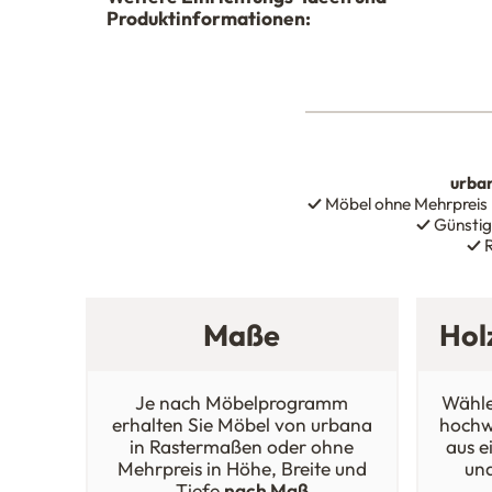
Produktinformationen:
urba
✓
Möbel ohne Mehrpreis
✓
Günstig
✓
R
Maße
Hol
Je nach Möbelprogramm
Wähle
erhalten Sie Möbel von urbana
hochw
in Rastermaßen oder ohne
aus e
Mehrpreis in Höhe, Breite und
un
Tiefe
nach Maß